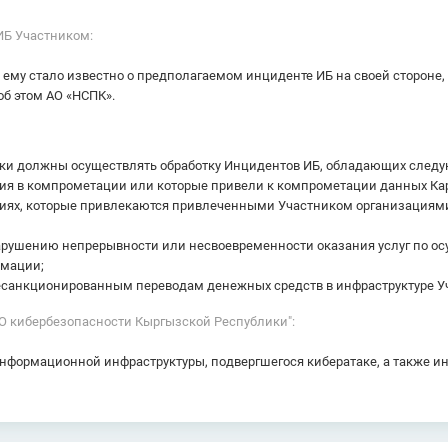
ИБ Участником:
 как ему стало известно о предполагаемом инциденте ИБ на своей сторо
об этом АО «НСПК».
ки должны осуществлять обработку Инцидентов ИБ, обладающих сле
ния в компрометации или которые привели к компрометации данных Кар
иях, которые привлекаются привлеченными Участником организациями 
нарушению непрерывности или несвоевременности оказания услуг по 
рмации;
несанкционированным переводам денежных средств в инфраструктуре У
"О кибербезопасности Кыргызской Республики":
информационной инфраструктуры, подвергшегося кибератаке, а также 