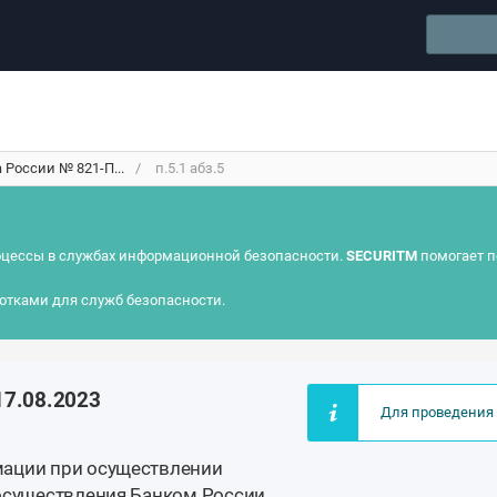
России № 821-П...
п.5.1 абз.5
цессы в службах информационной безопасности.
SECURITM
помогает п
отками для служб безопасности.
17.08.2023
Для проведения 
мации при осуществлении
 осуществления Банком России