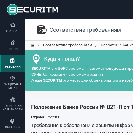
Соответствие требованиям
ГЛАВНАЯ
Соответствие требованиям
Положение Банка 
РИСКИ
Куда я попал?
ТРЕБОВАНИЯ
?
SECURITM
это SGRC система,
автоматизирующая про
СУИБ, банковскими системами защиты.
А еще
SECURITM
это место для обмена опытом и нараб
ЗАЩИТНЫЕ
МЕРЫ
Положение Банка России № 821-П от 
ТЕХНИЧЕСКИЕ
УЯЗВИМОСТИ
Страна:
Россия
Требования к обеспечению защиты инфор
КАТАЛОГИ
переводов денежных средств и о порядке