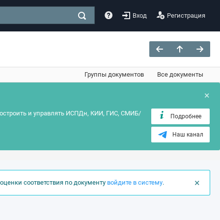
Вход
Регистрация
Группы документов
Все документы
×
остроить и управлять ИСПДн, КИИ, ГИС, СМИБ/
Подробнее
Наш канал
×
оценки соответствия по документу
войдите в систему
.