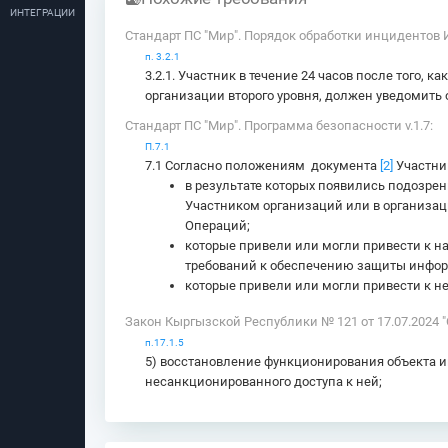
ИНТЕГРАЦИИ
Стандарт ПС "Мир". Порядок обработки инцидентов 
п. 3.2.1
3.2.1. Участник в течение 24 часов после того,
организации второго уровня, должен уведомить 
Стандарт ПС "Мир". Программа безопасности v.1.7:
П.7.1
7.1 Согласно положениям документа
[2]
Участни
в результате которых появились подозре
Участником организаций или в организац
Операций;
которые привели или могли привести к 
требований к обеспечению защиты инфо
которые привели или могли привести к 
Закон Кыргызской Республики № 121 от 17.07.2024 
п.17.1.5
5) восстановление функционирования объекта 
несанкционированного доступа к ней;