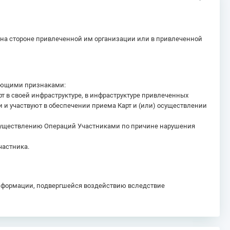
не, на стороне привлеченной им организации или в привлеченной
дующими признаками:
т в своей инфраструктуре, в инфраструктуре привлеченных
и участвуют в обеспечении приема Карт и (или) осуществлении
осуществлению Операций Участниками по причине нарушения
частника.
информации, подвергшейся воздействию вследствие