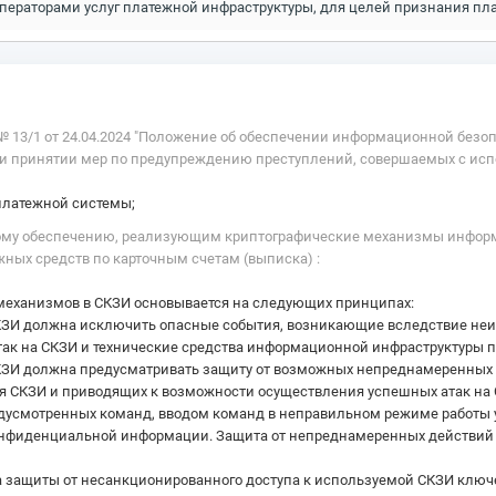
ераторами услуг платежной инфраструктуры, для целей признания пл
13/1 от 24.04.2024 "Положение об обеспечении информационной безоп
 и принятии мер по предупреждению преступлений, совершаемых с исп
платежной системы;
ному обеспечению, реализующим криптографические механизмы инфор
ных средств по карточным счетам (выписка) :
механизмов в СКЗИ основывается на следующих принципах:
ЗИ должна исключить опасные события, возникающие вследствие неис
ак на СКЗИ и технические средства информационной инфраструктуры 
ЗИ должна предусматривать защиту от возможных непреднамеренных д
 СКЗИ и приводящих к возможности осуществления успешных атак на С
дусмотренных команд, вводом команд в неправильном режиме работы 
онфиденциальной информации. Защита от непреднамеренных действий 
а защиты от несанкционированного доступа к используемой СКЗИ ключ