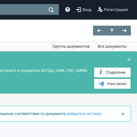
Вход
Регистрация
Группы документов
Все документы
×
остроить и управлять ИСПДн, КИИ, ГИС, СМИБ/
Подробнее
Наш канал
×
оценки соответствия по документу
войдите в систему
.