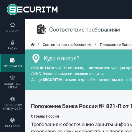
Соответствие требованиям
ГЛАВНАЯ
Соответствие требованиям
Положение Банка 
РИСКИ
Куда я попал?
ТРЕБОВАНИЯ
?
SECURITM
это SGRC система,
автоматизирующая про
СУИБ, банковскими системами защиты.
А еще
SECURITM
это место для обмена опытом и нараб
ЗАЩИТНЫЕ
МЕРЫ
Положение Банка России № 821-П от 
ТЕХНИЧЕСКИЕ
УЯЗВИМОСТИ
Страна:
Россия
Требования к обеспечению защиты инфор
КАТАЛОГИ
переводов денежных средств и о порядке