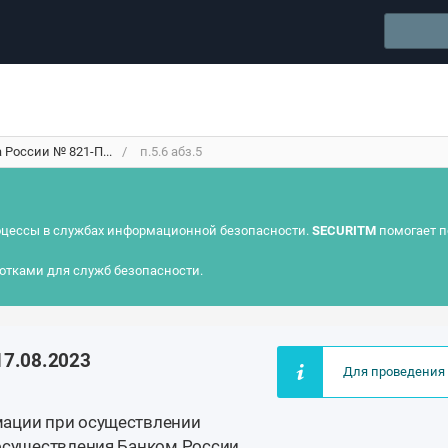
России № 821-П...
п.5.6 абз.5
цессы в службах информационной безопасности.
SECURITM
помогает п
отками для служб безопасности.
17.08.2023
Для проведения 
мации при осуществлении
 осуществления Банком России