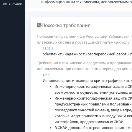
информационным технологиям, используемым оп
ИНТЕГРАЦИИ
Похожие требования
Положение Правления ЦБ Республики Узбекистан № 
платежных систем и поставщиков платежных услуг
12.30.1
обеспечить надежность бесперебойной работы 
Требования к техническим средствам и программ
используемых при осуществлении переводов денеж
4.2.1
Использование инженерно-криптографических 
Инженерно-криптографическая защита СК
возможности осуществления успешных ат
Инженерно-криптографическая зашита СК
предусмотренных правилами пользования
последовательностей команд, ввод непре
которые мoгyт привести к выводу СКЗИ к
интерфейсов, предоставляемых СКЗИ.
В СКЗИ должна быть реализована систем