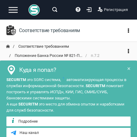
Регистрация
Соответствие требованиям
Соответствие требованиям
Положение Банка России № 821-П...
п.7.2
×
Куда я попал?
?
SECURITM
это SGRC система,
автоматизирующая процессы в
службах информационной безопасности.
SECURITM
помогает
построить и управлять ИСПДн, КИИ, ГИС, СМИБ/СУИБ,
банковскими системами защиты.
А еще
SECURITM
это место для обмена опытом и наработками
для служб безопасности.
Подробнее
Наш канал