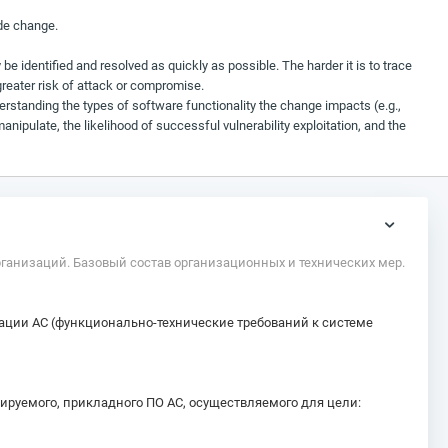
code change.
 identified and resolved as quickly as possible. The harder it is to trace
 greater risk of attack or compromise.
nderstanding the types of software functionality the change impacts (e.g.,
anipulate, the likelihood of successful vulnerability exploitation, and the
рганизаций. Базовый состав организационных и технических мер.
ции АС (функционально-технические требований к системе
ируемого, прикладного ПО АС, осуществляемого для цели: