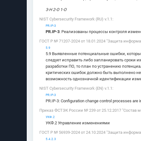
3-Н 2-О 1-О
NIST Cybersecurity Framework (RU) v.1.1:
PR.IP-3
PR.IP-3
: Реализованы процессы контроля изме
ГОСТ Р № 71207-2024 от 18.01.2024 "Защита информ
5.9
5.9 Выявленные потенциальные ошибки, которы
следует исправить либо запланировать сроки и
разработки ПО, то план по устранению потенц
критических ошибок должно быть выполнено не
возможность однозначной идентификации изме
NIST Cybersecurity Framework (EN) v.1.1:
PR.IP-3
PR.IP-3: Configuration change control processes are i
Приказ ФСТЭК России № 239 от 25.12.2017 "Состав 
УКФ.2
УКФ.2 Управление изменениями
ГОСТ Р № 56939-2024 от 24.10.2024 "Защита информ
5.4.2.3