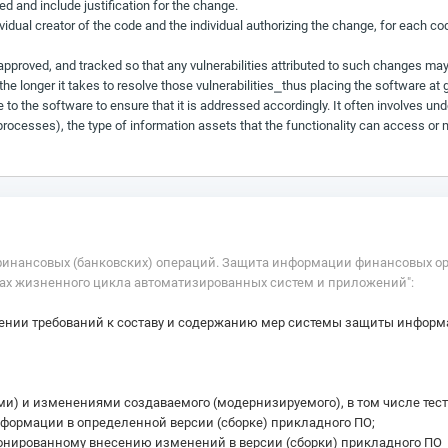
d and include justification for the change.
dividual creator of the code and the individual authorizing the change, for each 
proved, and tracked so that any vulnerabilities attributed to such changes may be
the longer it takes to resolve those vulnerabilities⎯thus placing the software at
ge to the software to ensure that it is addressed accordingly. It often involves u
processes), the type of information assets that the functionality can access or m
ь финансовых (банковских) операций. Защита информации финансовых о
пах жизненного цикла автоматизированных систем и приложений":
нии требований к составу и содержанию мер системы защиты информа
и) и изменениями создаваемого (модернизируемого), в том числе тест
формации в определенной версии (сборке) прикладного ПО;
онированному внесению изменений в версии (сборки) прикладного ПО