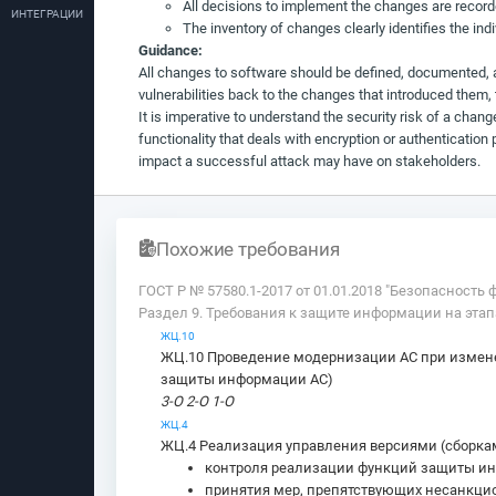
All decisions to implement the changes are recorde
ИНТЕГРАЦИИ
The inventory of changes clearly identifies the in
Guidance:
All changes to software should be defined, documented, ap
vulnerabilities back to the changes that introduced them, 
It is imperative to understand the security risk of a chan
functionality that deals with encryption or authentication 
impact a successful attack may have on stakeholders.
Похожие требования
ГОСТ Р № 57580.1-2017 от 01.01.2018 "Безопасност
Раздел 9. Требования к защите информации на эта
ЖЦ.10
ЖЦ.10 Проведение модернизации АС при измене
защиты информации АС)
3-О 2-О 1-О
ЖЦ.4
ЖЦ.4 Реализация управления версиями (сборкам
контроля реализации функций защиты ин
принятия мер, препятствующих несанкци