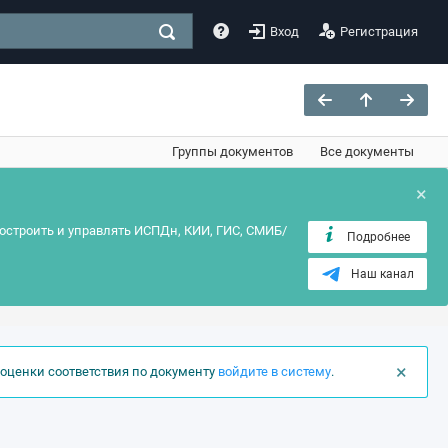
Вход
Регистрация
Группы документов
Все документы
×
остроить и управлять ИСПДн, КИИ, ГИС, СМИБ/
Подробнее
Наш канал
×
оценки соответствия по документу
войдите в систему
.