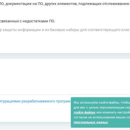
ПО, документации на ПО, других элементов, подлежащих отслеживанию
 связанных с недостатками ПО.
мер защиты информации и их базовые наборы для соответствующего кл
игурациями разрабатываемого программного обеспечения (процесс без
Мы используем cookie-файлы, чтобы 
для вас с целью персонализации се
cookie-файлах
или изменить настрой
согласие на использование ваших co
персональных данных
.