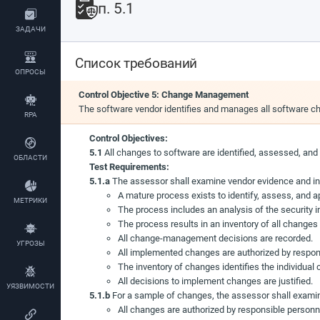
п. 5.1
ЗАДАЧИ
Список требований
ОПРОСЫ
Control Objective 5: Change Management
The software vendor identifies and manages all software c
RPA
Control Objectives:
5.1
All changes to software are identified, assessed, and
ОБЛАСТИ
Test Requirements:
5.1.a
The assessor shall examine vendor evidence and int
A mature process exists to identify, assess, and 
МЕТРИКИ
The process includes an analysis of the security 
The process results in an inventory of all changes
All change-management decisions are recorded.
УГРОЗЫ
All implemented changes are authorized by respon
The inventory of changes identifies the individual
All decisions to implement changes are justified.
УЯЗВИМОСТИ
5.1.b
For a sample of changes, the assessor shall examin
All changes are authorized by responsible personn