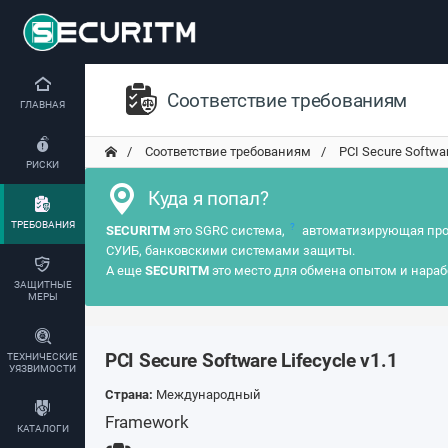
Соответствие требованиям
ГЛАВНАЯ
Соответствие требованиям
PCI Secure Software
РИСКИ
Куда я попал?
ТРЕБОВАНИЯ
?
SECURITM
это SGRC система,
автоматизирующая про
СУИБ, банковскими системами защиты.
А еще
SECURITM
это место для обмена опытом и нараб
ЗАЩИТНЫЕ
МЕРЫ
PCI Secure Software Lifecycle v1.1
ТЕХНИЧЕСКИЕ
УЯЗВИМОСТИ
Страна:
Международный
Framework
КАТАЛОГИ