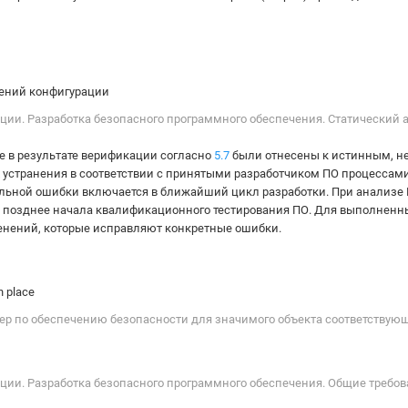
нений конфигурации
ации. Разработка безопасного программного обеспечения. Статический
е в результате верификации согласно
5.7
были отнесены к истинным, не
х устранения в соответствии с принятыми разработчиком ПО процессами
иальной ошибки включается в ближайший цикл разработки. При анализ
 позднее начала квалификационного тестирования ПО. Для выполненн
нений, которые исправляют конкретные ошибки.
n place
мер по обеспечению безопасности для значимого объекта соответствующ
ации. Разработка безопасного программного обеспечения. Общие требов