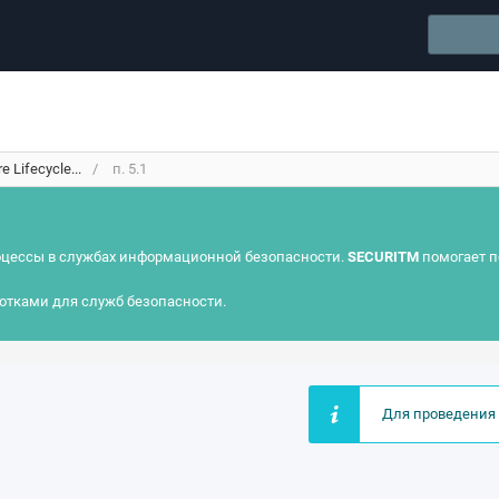
 Lifecycle...
п. 5.1
цессы в службах информационной безопасности.
SECURITM
помогает п
отками для служб безопасности.
Для проведения 