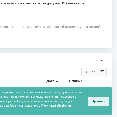
 в рамках управления конфигурацией ПО (элементов
асса защищенности автоматизированной системы управления":
Вид
Дата
Влияние
опасной разработки)
получить статистику, которая помогает нам улучшить сервис
28.04.2026
2
7 / 103
рвисов и предложений. Вы может прочитать подробнее о
Принять
ки браузера. Продолжая пользоваться сайтом, вы даёте
okie-файлов и соглашаетесь с
Политикой обработки