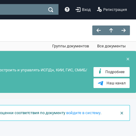
Вход
Регистрация
Группы документов
Все документы
×
остроить и управлять ИСПДн, КИИ, ГИС, СМИБ/
Подробнее
Наш канал
×
оценки соответствия по документу
войдите в систему
.