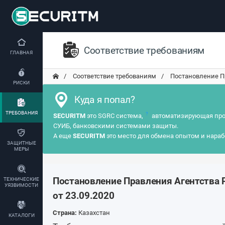
Соответствие требованиям
ГЛАВНАЯ
Соответствие требованиям
Постановление Пр
РИСКИ
Куда я попал?
ТРЕБОВАНИЯ
?
SECURITM
это SGRC система,
автоматизирующая про
СУИБ, банковскими системами защиты.
А еще
SECURITM
это место для обмена опытом и нараб
ЗАЩИТНЫЕ
МЕРЫ
Постановление Правления Агентства 
ТЕХНИЧЕСКИЕ
УЯЗВИМОСТИ
от 23.09.2020
Страна:
Казахстан
КАТАЛОГИ