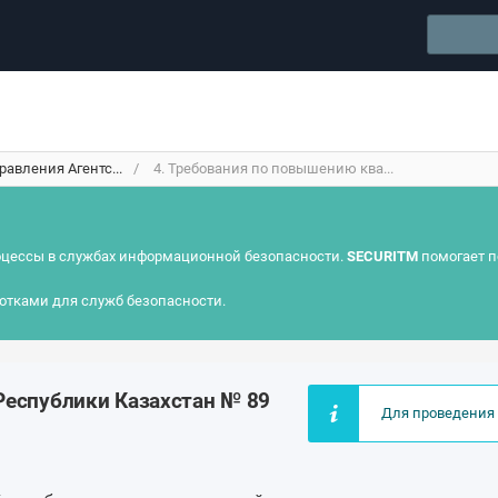
авления Агентс...
4. Требования по повышению ква...
цессы в службах информационной безопасности.
SECURITM
помогает п
отками для служб безопасности.
Республики Казахстан № 89
Для проведения 