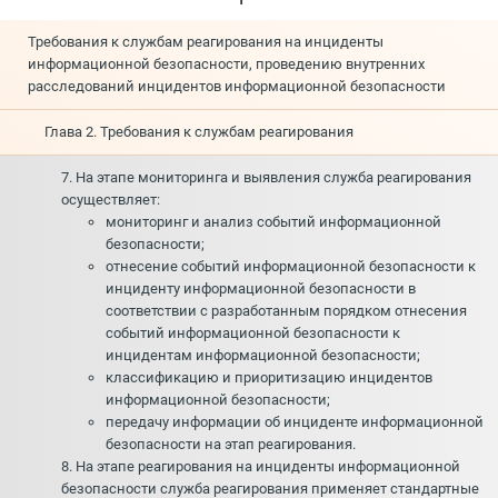
Требования к службам реагирования на инциденты
информационной безопасности, проведению внутренних
расследований инцидентов информационной безопасности
Глава 2. Требования к службам реагирования
7. На этапе мониторинга и выявления служба реагирования
осуществляет:
мониторинг и анализ событий информационной
безопасности;
отнесение событий информационной безопасности к
инциденту информационной безопасности в
соответствии с разработанным порядком отнесения
событий информационной безопасности к
инцидентам информационной безопасности;
классификацию и приоритизацию инцидентов
информационной безопасности;
передачу информации об инциденте информационной
безопасности на этап реагирования.
8. На этапе реагирования на инциденты информационной
безопасности служба реагирования применяет стандартные