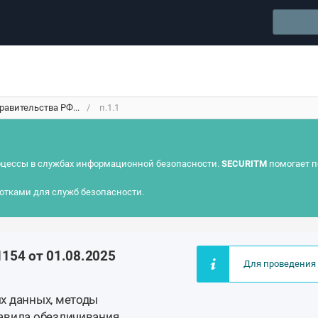
авительства РФ...
п.1.1
цессы в службах информационной безопасности.
SECURITM
помогает п
отками для служб безопасности.
154 от 01.08.2025
Для проведения 
х данных, методы
авила обезличивания