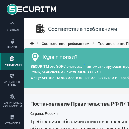
Соответствие требованиям
ГЛАВНАЯ
Соответствие требованиям
Постановление Пр
РИСКИ
Куда я попал?
ТРЕБОВАНИЯ
?
SECURITM
это SGRC система,
автоматизирующая про
СУИБ, банковскими системами защиты.
А еще
SECURITM
это место для обмена опытом и нараб
ЗАЩИТНЫЕ
МЕРЫ
Постановление Правительства РФ № 1
ТЕХНИЧЕСКИЕ
УЯЗВИМОСТИ
Страна:
Россия
Требования к обезличиванию персональны
КАТАЛОГИ
обезличивания персональных данных и Пр