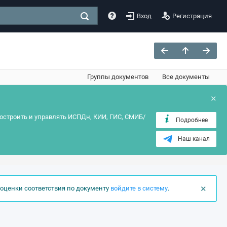
Вход
Регистрация
Группы документов
Все документы
×
остроить и управлять ИСПДн, КИИ, ГИС, СМИБ/
Подробнее
Наш канал
×
оценки соответствия по документу
войдите в систему
.