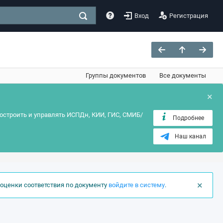
Вход
Регистрация
Группы документов
Все документы
×
остроить и управлять ИСПДн, КИИ, ГИС, СМИБ/
Подробнее
Наш канал
×
оценки соответствия по документу
войдите в систему
.