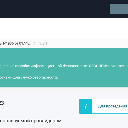
№ 935 от 01.11...
п. 8.1
цессы в службах информационной безопасности.
SECURITM
помогает п
отками для служб безопасности.
23
Для проведения 
используемой провайдером