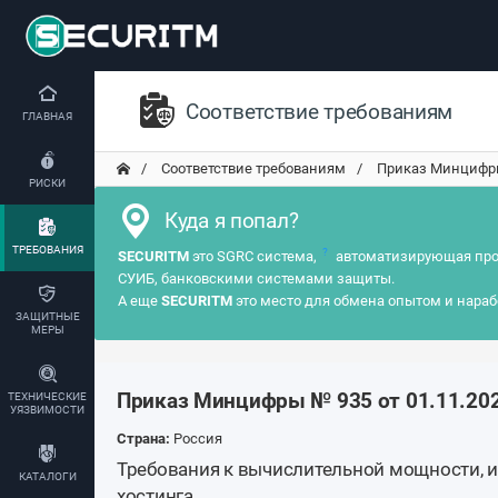
Соответствие требованиям
ГЛАВНАЯ
Соответствие требованиям
Приказ Минцифры 
РИСКИ
Куда я попал?
ТРЕБОВАНИЯ
?
SECURITM
это SGRC система,
автоматизирующая про
СУИБ, банковскими системами защиты.
А еще
SECURITM
это место для обмена опытом и нараб
ЗАЩИТНЫЕ
МЕРЫ
Приказ Минцифры № 935 от 01.11.20
ТЕХНИЧЕСКИЕ
УЯЗВИМОСТИ
Страна:
Россия
Требования к вычислительной мощности, 
КАТАЛОГИ
хостинга