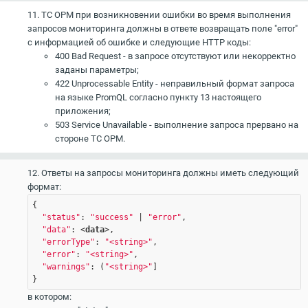
11. ТС ОРМ при возникновении ошибки во время выполнения
запросов мониторинга должны в ответе возвращать поле "error"
с информацией об ошибке и следующие HTTP коды:
400 Bad Request - в запросе отсутствуют или некорректно
заданы параметры;
422 Unprocessable Entity - неправильный формат запроса
на языке PromQL согласно пункту 13 настоящего
приложения;
503 Service Unavailable - выполнение запроса прервано на
стороне ТС ОРМ.
12. Ответы на запросы мониторинга должны иметь следующий
формат:
{

"status"
: 
"success"
 | 
"error"
, 

"data"
: <
data
>, 

"errorType"
: 
"<string>"
,

"error"
: 
"<string>"
,  

"warnings"
: (
"<string>"
] 

} 
в котором: