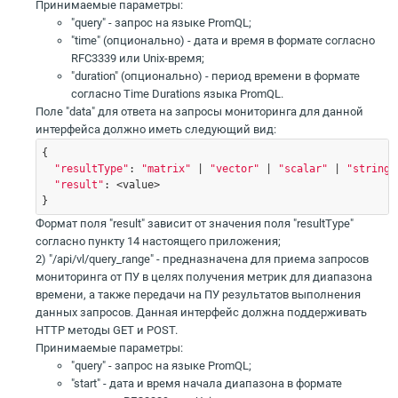
Принимаемые параметры:
"query" - запрос на языке PromQL;
"time" (опционально) - дата и время в формате согласно
RFC3339 или Unix-время;
"duration" (опционально) - период времени в формате
согласно Time Durations языка PromQL.
Поле "data" для ответа на запросы мониторинга для данной
интерфейса должно иметь следующий вид:
{ 

"resultType"
: 
"matrix"
 | 
"vector"
 | 
"scalar"
 | 
"string"
"result"
: <value> 

} 
Формат поля "result" зависит от значения поля "resultType"
согласно пункту 14 настоящего приложения;
2) "/api/vl/query_range" - предназначена для приема запросов
мониторинга от ПУ в целях получения метрик для диапазона
времени, а также передачи на ПУ результатов выполнения
данных запросов. Данная интерфейс должна поддерживать
HTTP методы GET и POST.
Принимаемые параметры:
"query" - запрос на языке PromQL;
"start" - дата и время начала диапазона в формате