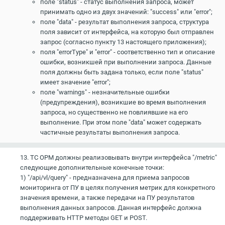
поле "status" - статус выполнения запроса, может
принимать одно из двух значений: "success" или "error";
поле "data" - результат выполнения запроса, структура
поля зависит от интерфейса, на которую был отправлен
запрос (согласно пункту 13 настоящего приложения);
поля "errorType" и "error" - соответственно тип и описание
ошибки, возникшей при выполнении запроса. Данные
поля должны быть задана только, если поле "status"
имеет значение "error";
поле "warnings" - незначительные ошибки
(предупреждения), возникшие во время выполнения
запроса, но существенно не повлиявшие на его
выполнение. При этом поле "data" может содержать
частичные результаты выполнения запроса.
13. ТС ОРМ должны реализовывать внутри интерфейса "/metric"
следующие дополнительные конечные точки:
1) "/api/vl/query" - предназначена для приема запросов
мониторинга от ПУ в целях получения метрик для конкретного
значения времени, а также передачи на ПУ результатов
выполнения данных запросов. Данная интерфейс должна
поддерживать HTTP методы GET и POST.