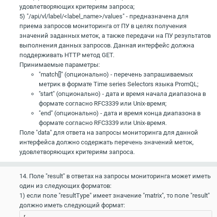
удовлетворяющих критериям запроса;
5) "/api/vl/label/<label_name>/values" - предназначена для
приема запросов мониторинга от ПУ в целях получения
значений заданных меток, а также передачи на ПУ результатов
выполнения данных запросов. Данная интерфейс должна
поддерживать HTTP метод GET.
Принимаемые параметры:
"match[]" (опционально) - перечень запрашиваемых
метрик в формате Time series Selectors языка PromQL;
"start" (опционально) - дата и время начала диапазона в
формате согласно RFC3339 или Unix-время;
"end" (опционально) - дата и время конца диапазона в
формате согласно RFC3339 или Unix-время.
Поле "data" для ответа на запросы мониторинга для данной
интерфейса должно содержать перечень значений меток,
удовлетворяющих критериям запроса.
14. Поле "result" в ответах на запросы мониторинга может иметь
один из следующих форматов:
1) если поле "resultType" имеет значение "matrix", то поле "result"
должно иметь следующий формат: