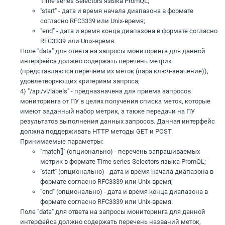
Time series Selectors языка PromQL;
"start" - дата и время начала диапазона в формате
согласно RFC3339 или Unix-время;
"end" - дата и время конца диапазона в формате согласно
RFC3339 или Unix-время.
Поле "data" для ответа на запросы мониторинга для данной
интерфейса должно содержать перечень метрик
(представляются перечнем их меток (пара ключ-значение)),
удовлетворяющих критериям запроса;
4) "/api/vl/labels" - предназначена для приема запросов
мониторинга от ПУ в целях получения списка меток, которые
имеют заданный набор метрик, а также передачи на ПУ
результатов выполнения данных запросов. Данная интерфейс
должна поддерживать HTTP методы GET и POST.
Принимаемые параметры:
"match[]" (опционально) - перечень запрашиваемых
метрик в формате Time series Selectors языка PromQL;
"start" (опционально) - дата и время начала диапазона в
формате согласно RFC3339 или Unix-время;
"end" (опционально) - дата и время конца диапазона в
формате согласно RFC3339 или Unix-время.
Поле "data" для ответа на запросы мониторинга для данной
интерфейса должно содержать перечень названий меток,