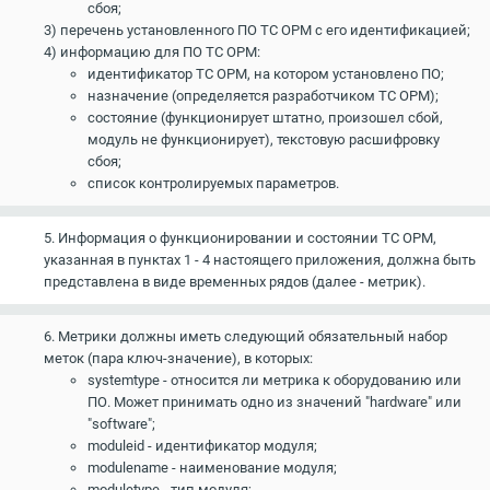
сбоя;
3) перечень установленного ПО ТС ОРМ с его идентификацией;
4) информацию для ПО ТС ОРМ:
идентификатор ТС ОРМ, на котором установлено ПО;
назначение (определяется разработчиком ТС ОРМ);
состояние (функционирует штатно, произошел сбой,
модуль не функционирует), текстовую расшифровку
сбоя;
список контролируемых параметров.
5. Информация о функционировании и состоянии ТС ОРМ,
указанная в пунктах 1 - 4 настоящего приложения, должна быть
представлена в виде временных рядов (далее - метрик).
6. Метрики должны иметь следующий обязательный набор
меток (пара ключ-значение), в которых:
systemtype - относится ли метрика к оборудованию или
ПО. Может принимать одно из значений "hardware" или
"software";
moduleid - идентификатор модуля;
modulename - наименование модуля;
moduletype - тип модуля;