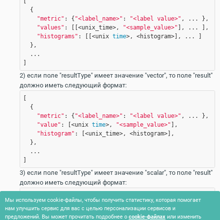
[

  {

"metric"
: {
"<label_name>"
: 
"<label value>"
, ... },

"values"
: [[<unix_time>, 
"<sample_value>"
], ... ],

"histograms"
: [[<unix 
time
>, <histogram>], ... ]

  }, 

  ... 

] 
2) если поле "resultType" имеет значение "vector", то поле "result"
должно иметь следующий формат:
[

  {

"metric"
: {
"<label_name>"
: 
"<label value>"
, ... },

"value"
: [<unix 
time
>, 
"<sample_value>"
],

"histogram"
: [<unix_time>, <histogram>],

  }, 

  ... 

] 
3) если поле "resultType" имеет значение "scalar", то поле "result"
должно иметь следующий формат:
[<unix_time>, 
"<scalar_value>"
]
Мы используем cookie-файлы, чтобы получить статистику, которая помогает
4) если поле "resultType" имеет значение "string", то поле "result"
нам улучшить сервис для вас с целью персонализации сервисов и
предложений. Вы может прочитать подробнее о
cookie-файлах
или изменить
должно иметь следующий формат: