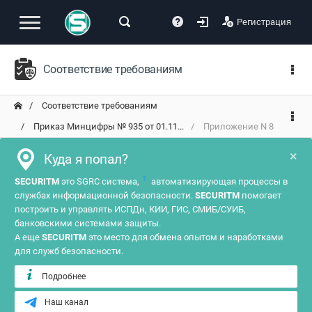
Регистрация
Соответствие требованиям
Соответствие требованиям
Приказ Минцифры № 935 от 01.11...
Приложение N 8
×
Куда я попал?
?
SECURITM
это SGRC система,
автоматизирующая процессы в
службах информационной безопасности.
SECURITM
помогает
построить и управлять ИСПДн, КИИ, ГИС, СМИБ/СУИБ,
банковскими системами защиты.
А еще
SECURITM
это место для обмена опытом и наработками
для служб безопасности.
Подробнее
Наш канал