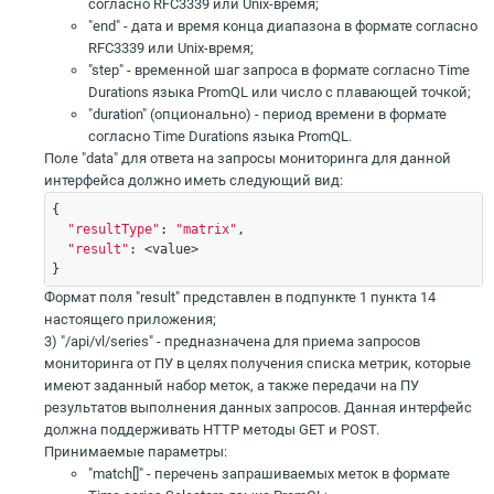
согласно RFC3339 или Unix-время;
"end" - дата и время конца диапазона в формате согласно
RFC3339 или Unix-время;
"step" - временной шаг запроса в формате согласно Time
Durations языка PromQL или число с плавающей точкой;
"duration" (опционально) - период времени в формате
согласно Time Durations языка PromQL.
Поле "data" для ответа на запросы мониторинга для данной
интерфейса должно иметь следующий вид:
{ 

"resultType"
: 
"matrix"
,

"result"
: <value>

} 
Формат поля "result" представлен в подпункте 1 пункта 14
настоящего приложения;
3) "/api/vl/series" - предназначена для приема запросов
мониторинга от ПУ в целях получения списка метрик, которые
имеют заданный набор меток, а также передачи на ПУ
результатов выполнения данных запросов. Данная интерфейс
должна поддерживать HTTP методы GET и POST.
Принимаемые параметры:
"match[]" - перечень запрашиваемых меток в формате