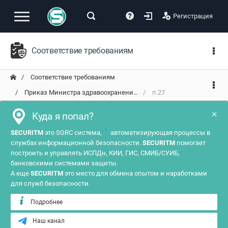
Регистрация
Соответствие требованиям
Соответствие требованиям
Приказ Министра здравоохранени...
п.27
×
Куда я попал?
?
SECURITM
это SGRC система,
автоматизирующая процессы в
службах информационной безопасности.
SECURITM
помогает
построить и управлять ИСПДн, КИИ, ГИС, СМИБ/СУИБ,
банковскими системами защиты.
А еще
SECURITM
это место для обмена опытом и наработками
для служб безопасности.
Подробнее
Наш канал