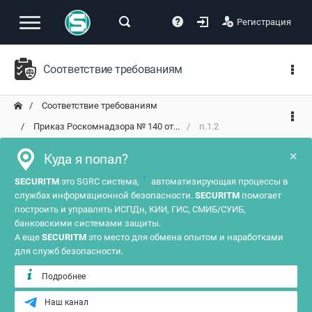
Регистрация
Соответствие требованиям
Соответствие требованиям
Приказ Роскомнадзора № 140 от...
п.1.2
×
Куда я попал?
?
SECURITM
это SGRC система,
автоматизирующая процессы в
службах информационной безопасности.
SECURITM
помогает
построить и управлять ИСПДн, КИИ, ГИС, СМИБ/СУИБ,
банковскими системами защиты.
А еще
SECURITM
это место для обмена опытом и наработками
для служб безопасности.
Подробнее
Наш канал