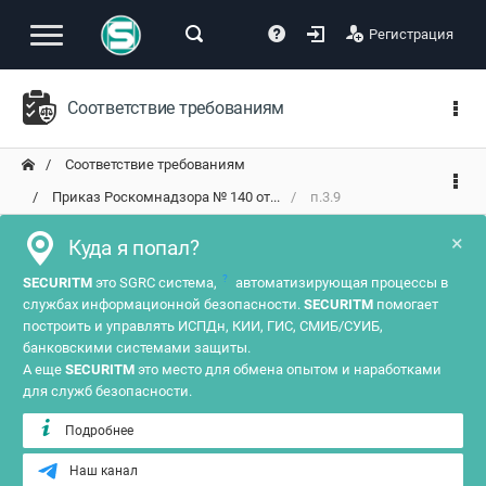
Регистрация
Соответствие требованиям
Соответствие требованиям
Приказ Роскомнадзора № 140 от...
п.3.9
×
Куда я попал?
?
SECURITM
это SGRC система,
автоматизирующая процессы в
службах информационной безопасности.
SECURITM
помогает
построить и управлять ИСПДн, КИИ, ГИС, СМИБ/СУИБ,
банковскими системами защиты.
А еще
SECURITM
это место для обмена опытом и наработками
для служб безопасности.
Подробнее
Наш канал