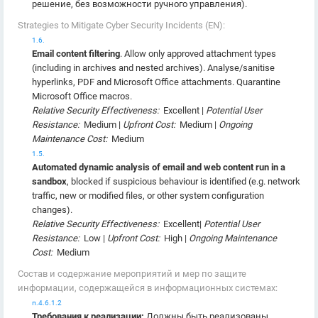
решение, без возможности ручного управления).
Strategies to Mitigate Cyber Security Incidents (EN):
1.6.
Email content filtering
. Allow only approved attachment types
(including in archives and nested archives). Analyse/sanitise
hyperlinks, PDF and Microsoft Office attachments. Quarantine
Microsoft Office macros.
Relative Security Effectiveness:
Excellent |
Potential User
Resistance:
Medium |
Upfront Cost:
Medium |
Ongoing
Maintenance Cost:
Medium
1.5.
Automated dynamic analysis of email and web content run in a
sandbox
, blocked if suspicious behaviour is identified (e.g. network
traffic, new or modified files, or other system configuration
changes).
Relative Security Effectiveness:
Excellent|
Potential User
Resistance:
Low |
Upfront Cost:
High |
Ongoing Maintenance
Cost:
Medium
Состав и содержание мероприятий и мер по защите
информации, содержащейся в информационных системах:
п.4.6.1.2
Требования к реализации:
Должны быть реализованы