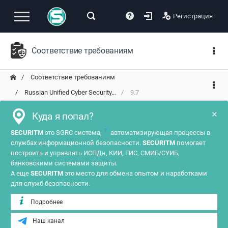
Регистрация
Соответствие требованиям
Соответствие требованиям
Russian Unified Cyber Security...
9.7
×
Куда я попал?
?
SECURITM
это SGRC система,
автоматизирующая процессы в
службах информационной безопасности.
SECURITM
помогает
построить и управлять ИСПДн, КИИ, ГИС, СМИБ/СУИБ,
банковскими системами защиты.
А еще
SECURITM
это место для обмена опытом и наработками
для служб безопасности.
Подробнее
Наш канал