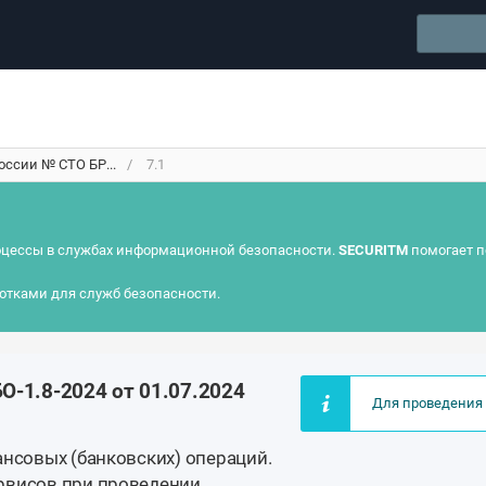
оссии № СТО БР...
7.1
цессы в службах информационной безопасности.
SECURITM
помогает п
отками для служб безопасности.
О-1.8-2024 от 01.07.2024
Для проведения 
ансовых (банковских) операций.
рвисов при проведении