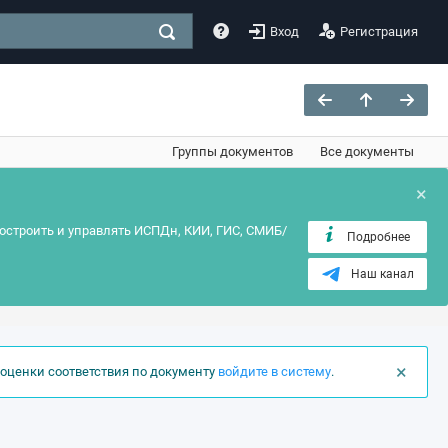
Вход
Регистрация
Группы документов
Все документы
×
остроить и управлять ИСПДн, КИИ, ГИС, СМИБ/
Подробнее
Наш канал
×
оценки соответствия по документу
войдите в систему
.