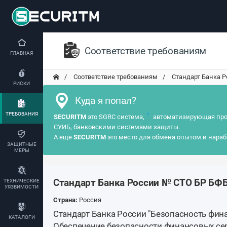
Соответствие требованиям
ГЛАВНАЯ
Соответствие требованиям
Стандарт Банка Р
РИСКИ
Куда я попал?
ТРЕБОВАНИЯ
?
SECURITM
это SGRC система,
автоматизирующая про
СУИБ, банковскими системами защиты.
А еще
SECURITM
это место для обмена опытом и нараб
ЗАЩИТНЫЕ
МЕРЫ
Стандарт Банка России № СТО БР БФБ
ТЕХНИЧЕСКИЕ
УЯЗВИМОСТИ
Страна:
Россия
Стандарт Банка России "Безопасность фин
КАТАЛОГИ
Обеспечение безопасности финансовых се