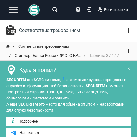
Регистрация
Соответствие требованиям
Соответствие требованиям
Стандарт Банка России № СТО БР...
Таблица 3 / 1.17
×
Куда я попал?
?
SECURITM
это SGRC система,
автоматизирующая процессы в
службах информационной безопасности.
SECURITM
помогает
построить и управлять ИСПДн, КИИ, ГИС, СМИБ/СУИБ,
банковскими системами защиты.
А еще
SECURITM
это место для обмена опытом и наработками
для служб безопасности.
Подробнее
Наш канал