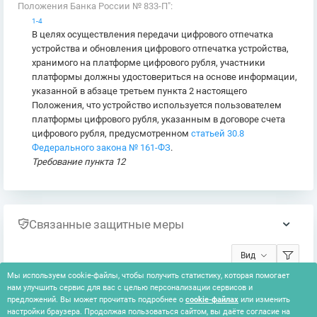
Положения Банка России № 833-П":
1-4
В целях осуществления передачи цифрового отпечатка
устройства и обновления цифрового отпечатка устройства,
хранимого на платформе цифрового рубля, участники
платформы должны удостовериться на основе информации,
указанной в абзаце третьем пункта 2 настоящего
Положения, что устройство используется пользователем
платформы цифрового рубля, указанным в договоре счета
цифрового рубля, предусмотренном
статьей 30.8
Федерального закона № 161-ФЗ
.
Требование пункта 12
Связанные защитные меры
Вид
Мы используем cookie-файлы, чтобы получить статистику, которая помогает
нам улучшить сервис для вас с целью персонализации сервисов и
Ничего не найдено
предложений. Вы может прочитать подробнее о
cookie-файлах
или изменить
настройки браузера. Продолжая пользоваться сайтом, вы даёте согласие на