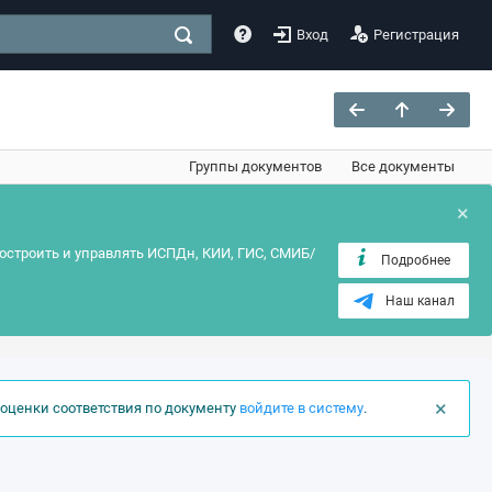
Вход
Регистрация
Группы документов
Все документы
×
остроить и управлять ИСПДн, КИИ, ГИС, СМИБ/
Подробнее
Наш канал
×
оценки соответствия по документу
войдите в систему
.