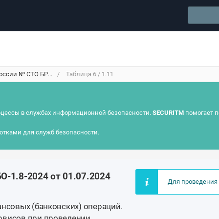
оссии № СТО БР...
Таблица 6 / 1.11
цессы в службах информационной безопасности.
SECURITM
помогает п
отками для служб безопасности.
О-1.8-2024 от 01.07.2024
Для проведения 
ансовых (банковских) операций.
рвисов при проведении