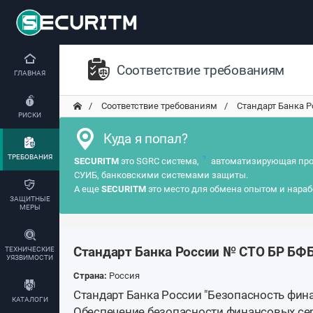
Соответствие требованиям
ГЛАВНАЯ
Соответствие требованиям
Стандарт Банка Р
РИСКИ
Куда я попал?
ТРЕБОВАНИЯ
?
SECURITM
это SGRC система,
автоматизирующая про
СУИБ, банковскими системами защиты.
А еще
SECURITM
это место для обмена опытом и нараб
ЗАЩИТНЫЕ
МЕРЫ
Стандарт Банка России № СТО БР БФБ
ТЕХНИЧЕСКИЕ
УЯЗВИМОСТИ
Страна:
Россия
Стандарт Банка России "Безопасность фин
КАТАЛОГИ
Обеспечение безопасности финансовых се