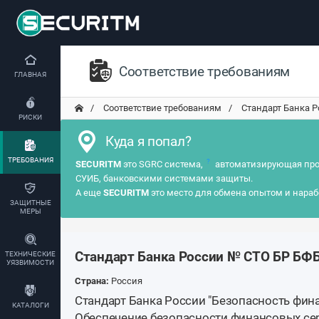
Соответствие требованиям
ГЛАВНАЯ
Соответствие требованиям
Стандарт Банка Р
РИСКИ
Куда я попал?
ТРЕБОВАНИЯ
?
SECURITM
это SGRC система,
автоматизирующая про
СУИБ, банковскими системами защиты.
А еще
SECURITM
это место для обмена опытом и нараб
ЗАЩИТНЫЕ
МЕРЫ
Стандарт Банка России № СТО БР БФБ
ТЕХНИЧЕСКИЕ
УЯЗВИМОСТИ
Страна:
Россия
Стандарт Банка России "Безопасность фин
КАТАЛОГИ
Обеспечение безопасности финансовых се