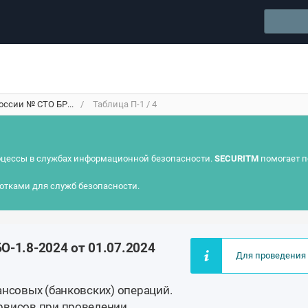
оссии № СТО БР...
Таблица П-1 / 4
цессы в службах информационной безопасности.
SECURITM
помогает п
отками для служб безопасности.
О-1.8-2024 от 01.07.2024
Для проведения 
ансовых (банковских) операций.
рвисов при проведении