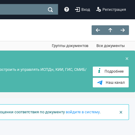
Вход
Регистрация
Группы документов
Все документы
×
остроить и управлять ИСПДн, КИИ, ГИС, СМИБ/
Подробнее
Наш канал
×
оценки соответствия по документу
войдите в систему
.