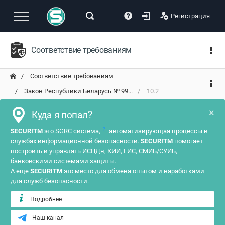
Регистрация
Соответствие требованиям
Соответствие требованиям
Закон Республики Беларусь № 99...
10.2
×
Куда я попал?
?
SECURITM
это SGRC система,
автоматизирующая процессы в
службах информационной безопасности.
SECURITM
помогает
построить и управлять ИСПДн, КИИ, ГИС, СМИБ/СУИБ,
банковскими системами защиты.
А еще
SECURITM
это место для обмена опытом и наработками
для служб безопасности.
Подробнее
Наш канал