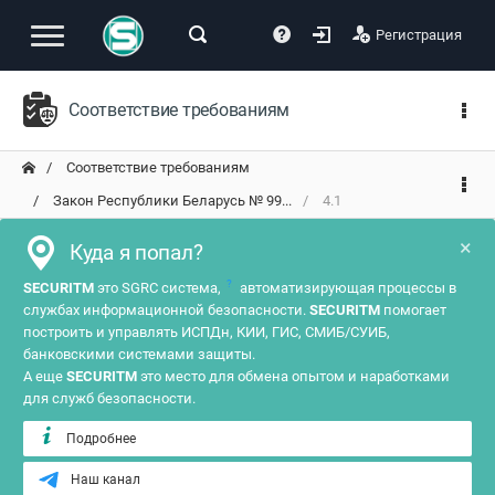
Регистрация
Соответствие требованиям
Соответствие требованиям
Закон Республики Беларусь № 99...
4.1
×
Куда я попал?
?
SECURITM
это SGRC система,
автоматизирующая процессы в
службах информационной безопасности.
SECURITM
помогает
построить и управлять ИСПДн, КИИ, ГИС, СМИБ/СУИБ,
банковскими системами защиты.
А еще
SECURITM
это место для обмена опытом и наработками
для служб безопасности.
Подробнее
Наш канал