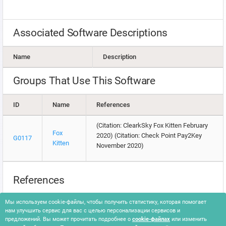
Associated Software Descriptions
Name
Description
Groups That Use This Software
ID
Name
References
(Citation: ClearkSky Fox Kitten February
Fox
2020) (Citation: Check Point Pay2Key
G0117
Kitten
November 2020)
References
Check Point. (2020, November 6). Ransomware Alert: Pay2Key.
Мы используем cookie-файлы, чтобы получить статистику, которая помогает
Retrieved January 4, 2021.
нам улучшить сервис для вас с целью персонализации сервисов и
ClearSky. (2020, February 16). Fox Kitten – Widespread Iranian
предложений. Вы может прочитать подробнее о
cookie-файлах
или изменить