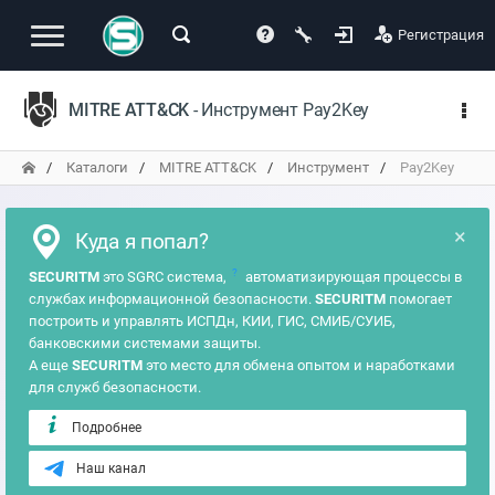
Регистрация
MITRE ATT&CK
- Инструмент Pay2Key
Каталоги
MITRE ATT&CK
Инструмент
Pay2Key
×
Куда я попал?
?
SECURITM
это SGRC система,
автоматизирующая процессы в
службах информационной безопасности.
SECURITM
помогает
построить и управлять ИСПДн, КИИ, ГИС, СМИБ/СУИБ,
банковскими системами защиты.
А еще
SECURITM
это место для обмена опытом и наработками
для служб безопасности.
Подробнее
Наш канал