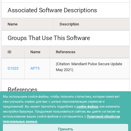
Associated Software Descriptions
Name
Description
Groups That Use This Software
ID
Name
References
(Citation: Mandiant Pulse Secure Update
G1023
APT5
May 2021)
References
Мы используем cookie-файлы, чтобы получить статистику, которая помогает
Perez, D. et al. (2021, May 27). Re-Checking Your Pulse:
нам улучшить сервис для вас с целью персонализации сервисов и
Updates on Chinese APT Actors Compromising Pulse Secure
предложений. Вы может прочитать подробнее о
cookie-файлах
или изменить
настройки браузера. Продолжая пользоваться сайтом, вы даёте согласие на
VPN Devices. Retrieved February 5, 2024.
использование ваших cookie-файлов и соглашаетесь с
Политикой обработки
персональных данных
.
Принять