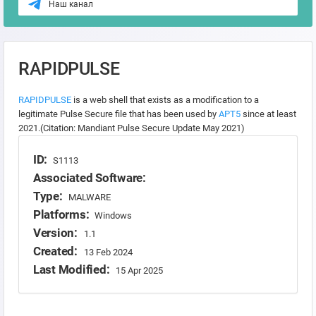
Наш канал
RAPIDPULSE
RAPIDPULSE
is a web shell that exists as a modification to a
legitimate Pulse Secure file that has been used by
APT5
since at least
2021.(Citation: Mandiant Pulse Secure Update May 2021)
ID:
S1113
Associated Software:
Type:
MALWARE
Platforms:
Windows
Version:
1.1
Created:
13 Feb 2024
Last Modified:
15 Apr 2025