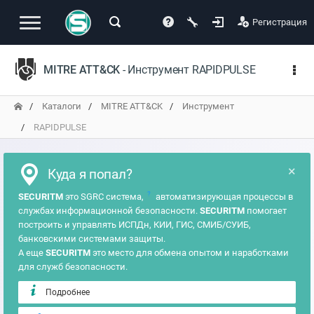
Регистрация
MITRE ATT&CK
- Инструмент RAPIDPULSE
Каталоги
MITRE ATT&CK
Инструмент
RAPIDPULSE
×
Куда я попал?
?
SECURITM
это SGRC система,
автоматизирующая процессы в
службах информационной безопасности.
SECURITM
помогает
построить и управлять ИСПДн, КИИ, ГИС, СМИБ/СУИБ,
банковскими системами защиты.
А еще
SECURITM
это место для обмена опытом и наработками
для служб безопасности.
Подробнее