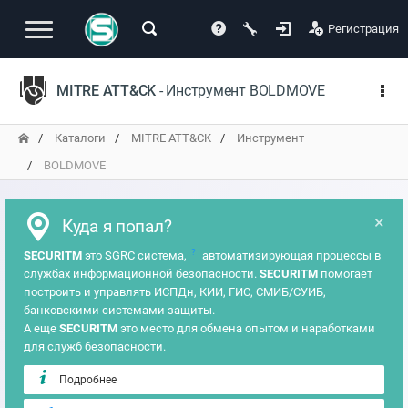
Регистрация
MITRE ATT&CK
- Инструмент BOLDMOVE
Каталоги
MITRE ATT&CK
Инструмент
BOLDMOVE
×
Куда я попал?
?
SECURITM
это SGRC система,
автоматизирующая процессы в
службах информационной безопасности.
SECURITM
помогает
построить и управлять ИСПДн, КИИ, ГИС, СМИБ/СУИБ,
банковскими системами защиты.
А еще
SECURITM
это место для обмена опытом и наработками
для служб безопасности.
Подробнее