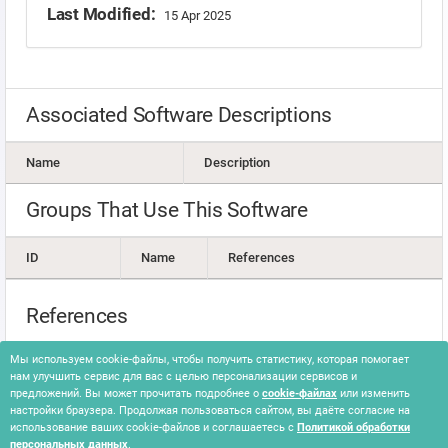
Last Modified:
15 Apr 2025
Associated Software Descriptions
Name
Description
Groups That Use This Software
ID
Name
References
References
Scott Henderson, Cristiana Kittner, Sarah Hawley & Mark
Мы используем cookie-файлы, чтобы получить статистику, которая помогает
Lechtik, Google Cloud. (2023, January 19). Suspected Chinese
нам улучшить сервис для вас с целью персонализации сервисов и
Threat Actors Exploiting FortiOS Vulnerability (CVE-2022-
предложений. Вы может прочитать подробнее о
cookie-файлах
или изменить
настройки браузера. Продолжая пользоваться сайтом, вы даёте согласие на
42475). Retrieved December 31, 2024.
использование ваших cookie-файлов и соглашаетесь с
Политикой обработки
персональных данных
.