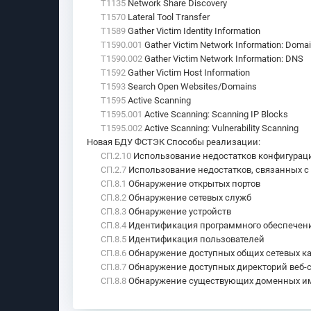
T1135
Network Share Discovery
T1570
Lateral Tool Transfer
T1589
Gather Victim Identity Information
T1590.001
Gather Victim Network Information: Domai
T1590.002
Gather Victim Network Information: DNS
T1592
Gather Victim Host Information
T1593
Search Open Websites/Domains
T1595
Active Scanning
T1595.001
Active Scanning: Scanning IP Blocks
T1595.002
Active Scanning: Vulnerability Scanning
Новая БДУ ФСТЭК Способы реализации
:
СП.2.10
Использование недостатков конфигураци
СП.2.7
Использование недостатков, связанных с 
СП.8.1
Обнаружение открытых портов
СП.8.2
Обнаружение сетевых служб
СП.8.3
Обнаружение устройств
СП.8.4
Идентификация программного обеспечения
СП.8.5
Идентификация пользователей
СП.8.6
Обнаружение доступных общих сетевых ка
СП.8.7
Обнаружение доступных директорий веб-
СП.8.8
Обнаружение существующих доменных им