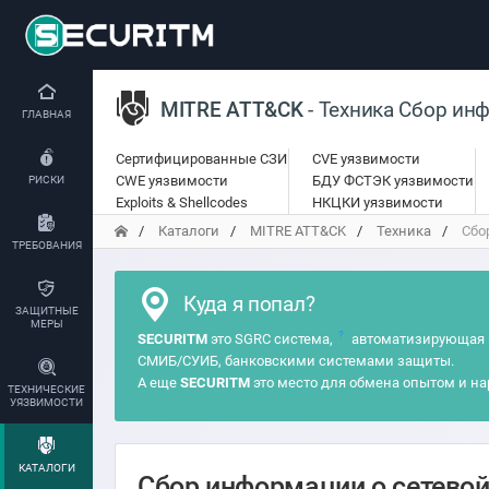
MITRE ATT&CK
- Техника Сбор ин
ГЛАВНАЯ
Сертифицированные СЗИ
CVE уязвимости
CWE уязвимости
БДУ ФСТЭК уязвимости
РИСКИ
Exploits & Shellcodes
НКЦКИ уязвимости
Каталоги
MITRE ATT&CK
Техника
Сбо
ТРЕБОВАНИЯ
Куда я попал?
ЗАЩИТНЫЕ
МЕРЫ
?
SECURITM
это SGRC система,
автоматизирующая 
СМИБ/СУИБ, банковскими системами защиты.
А еще
SECURITM
это место для обмена опытом и на
ТЕХНИЧЕСКИЕ
УЯЗВИМОСТИ
КАТАЛОГИ
Сбор информации о сетевой