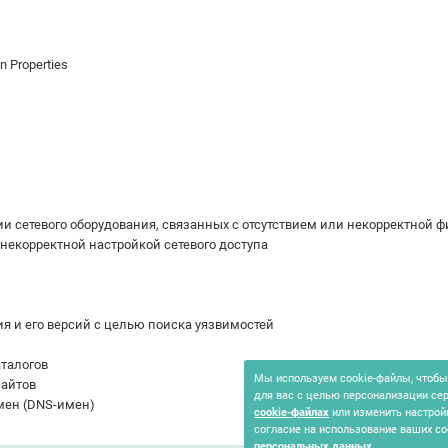
n Properties
и сетевого оборудования, связанных с отсутствием или некорректной 
некорректной настройкой сетевого доступа
 и его версий с целью поиска уязвимостей
талогов
Мы используем cookie-файлы, чтобы 
сайтов
для вас с целью персонализации се
ен (DNS-имен)
cookie-файлах
или изменить настрой
согласие на использование ваших co
персональных данных
.