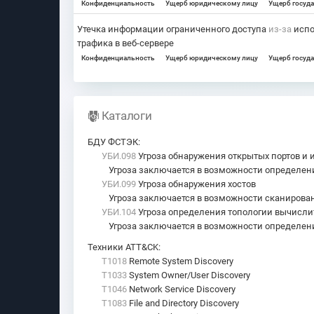
Конфиденциальность
Ущерб юридическому лицу
Ущерб госуда
Утечка информации ограниченного доступа
из-за
испо
трафика в веб-сервере
Конфиденциальность
Ущерб юридическому лицу
Ущерб госуда
Каталоги
БДУ ФСТЭК
:
УБИ.098
Угроза обнаружения открытых портов и
Угроза заключается в возможности определени
УБИ.099
Угроза обнаружения хостов
Угроза заключается в возможности сканирован
УБИ.104
Угроза определения топологии вычисли
Угроза заключается в возможности определени
Техники ATT&CK
:
T1018
Remote System Discovery
T1033
System Owner/User Discovery
T1046
Network Service Discovery
T1083
File and Directory Discovery