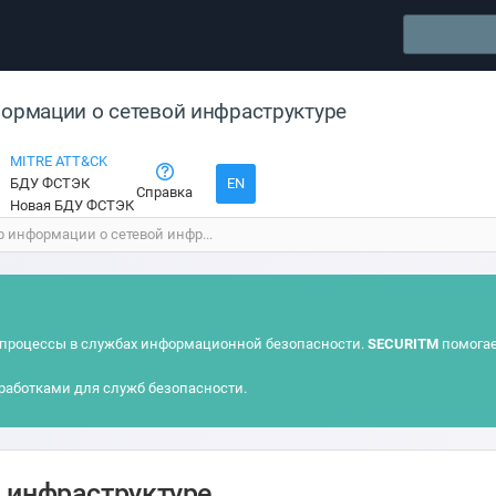
формации о сетевой инфраструктуре
MITRE ATT&CK
БДУ ФСТЭК
EN
Справка
Новая БДУ ФСТЭК
р информации о сетевой инфр...
процессы в службах информационной безопасности.
SECURITM
помогае
работками для служб безопасности.
 инфраструктуре