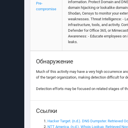
information. Protect Domain and DNS 
Pre-
domain hijacking or lookalike domains
compromise
Shodan, Censys to monitor your extern
weaknesses. Threat Intelligence: - Le
infrastructure, tools, and activity. C
Defender for Office 365, or Mimecast
Awareness: - Educate employees on id
leaks.
Обнаружение
Much of this activity may have a very high occurrence and a
of the target organization, making detection difficult for 
Detection efforts may be focused on related stages of the
Ссылки
Hacker Target. (n.d.). DNS Dumpster. Retrieved Oc
NTT America. (n.d.). Whois Lookup. Retrieved No