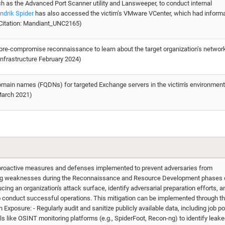
 as the Advanced Port Scanner utility and Lansweeper, to conduct internal
Indrik Spider
has also accessed the victim’s VMware VCenter, which had inform
.(Citation: Mandiant_UNC2165)
re-compromise reconnaissance to learn about the target organization’s networ
Infrastructure February 2024)
domain names (FQDNs) for targeted Exchange servers in the victim's environment
March 2021)
proactive measures and defenses implemented to prevent adversaries from
iting weaknesses during the Reconnaissance and Resource Development phases 
cing an organization's attack surface, identify adversarial preparation efforts, a
 to conduct successful operations. This mitigation can be implemented through t
Exposure: - Regularly audit and sanitize publicly available data, including job po
ls like OSINT monitoring platforms (e.g., SpiderFoot, Recon-ng) to identify leak