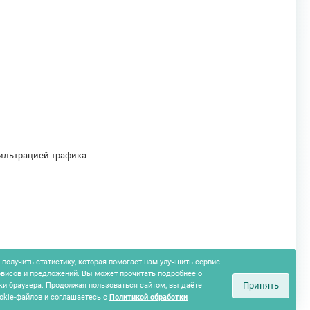
фильтрацией трафика
получить статистику, которая помогает нам улучшить сервис
рвисов и предложений. Вы может прочитать подробнее о
Принять
ки браузера. Продолжая пользоваться сайтом, вы даёте
okie-файлов и соглашаетесь с
Политикой обработки