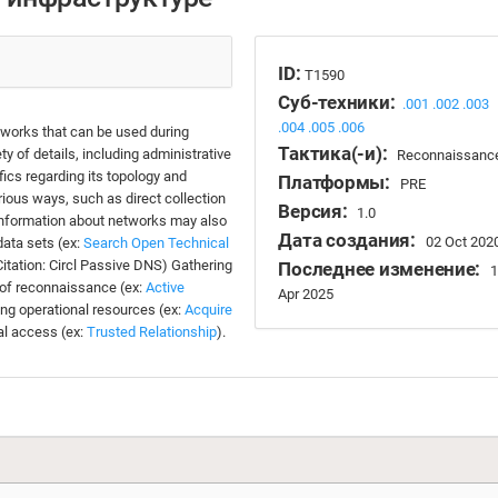
ID:
T1590
Суб-техники:
.001
.002
.003
.004
.005
.006
tworks that can be used during
Тактика(-и):
y of details, including administrative
Reconnaissanc
fics regarding its topology and
Платформы:
PRE
rious ways, such as direct collection
Версия:
1.0
Information about networks may also
Дата создания:
02 Oct 202
data sets (ex:
Search Open Technical
itation: Circl Passive DNS) Gathering
Последнее изменение:
1
s of reconnaissance (ex:
Active
Apr 2025
hing operational resources (ex:
Acquire
ial access (ex:
Trusted Relationship
).