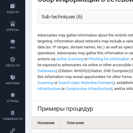
ЗАДАЧИ
Sub-techniques (6)
ОПРОСЫ
Adversaries may gather information about the victim's ne
targeting. Information about networks may include a variet
data (ex: IP ranges, domain names, etc.) as well as speci
RPA
operations. Adversaries may gather this information in va
actions via
Active Scanning
or
Phishing for Information
. 
be exposed to adversaries via online or other accessible 
ОБЛАСТИ
Databases
).(Citation: WHOIS)(Citation: DNS Dumpster)(C
this information may reveal opportunities for other form
Scanning
or
Search Open Websites/Domains
), establis
МЕТРИКИ
Infrastructure
or
Compromise Infrastructure
), and/or init
УГРОЗЫ
Примеры процедур
УЯЗВИМОСТИ
Название
Описание