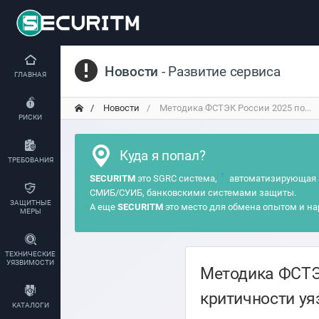
Новости
- Развитие сервиса
ГЛАВНАЯ
Новости
Методика ФСТЭК России 2025 по...
РИСКИ
Куда я попал?
ТРЕБОВАНИЯ
?
SECURITM
это SGRC система,
автоматизирующая 
СМИБ/СУИБ, банковскими системами защиты.
ЗАЩИТНЫЕ
А еще
SECURITM
это место для обмена опытом и на
МЕРЫ
ТЕХНИЧЕСКИЕ
УЯЗВИМОСТИ
Методика ФСТЭ
критичности уя
КАТАЛОГИ