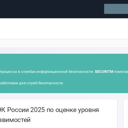
процессы в службах информационной безопасности.
SECURITM
помогае
работками для служб безопасности.
К России 2025 по оценке уровня
звимостей