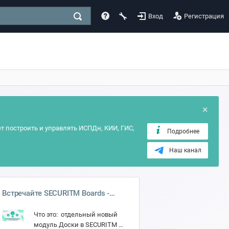
Вход
Регистрация
×
т построить и управлять ИСПДн, КИИ, ГИС,
Подробнее
Наш канал
Встречайте SECURITM Boards -
доски, встроенные в систему
Что это: отдельный новый
защиты
модуль Доски в SECURITM 📄.