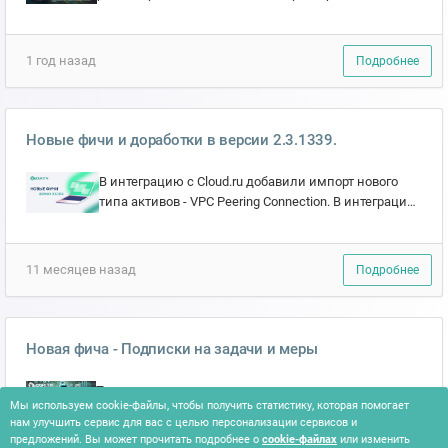
мер и процесс оценки соответствия требованиям.
Двигаем...
1 год назад
Подробнее
Новые фичи и доработки в версии 2.3.1339.
В интеграцию с Cloud.ru добавили импорт нового
типа активов - VPC Peering Connection. В интеграции
с Kaspersky расширили возможности настроек:
теперь...
11 месяцев назад
Подробнее
Новая фича - Подписки на задачи и меры
Теперь пользователь может нажать на
Мы используем cookie-файлы, чтобы получить статистику, которая помогает
колокольчик и подписаться на интересующую его
нам улучшить сервис для вас с целью персонализации сервисов и
задачу или защитную меру в , получать
предложений. Вы может прочитать подробнее о
cookie-файлах
или изменить