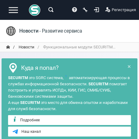
Регистрация
Новости
- Развитие сервиса
Новости
Функциональные модули SECURITM...
×
Куда я попал?
?
SECURITM
это SGRC система,
автоматизирующая процессы в
службах информационной безопасности.
SECURITM
помогает
построить и управлять ИСПДн, КИИ, ГИС, СМИБ/СУИБ,
банковскими системами защиты.
А еще
SECURITM
это место для обмена опытом и наработками
для служб безопасности.
Подробнее
Наш канал