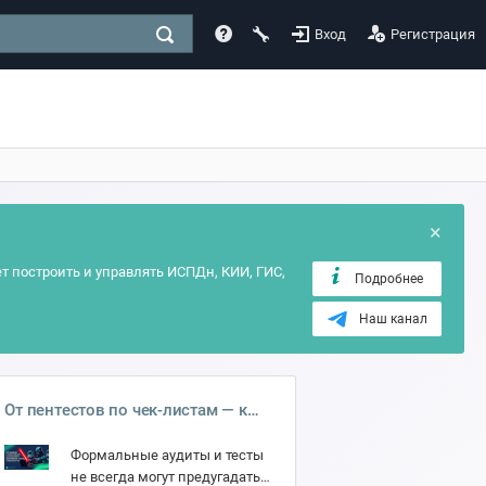
Вход
Регистрация
×
т построить и управлять ИСПДн, КИИ, ГИС,
Подробнее
Наш канал
От пентестов по чек-листам — к
живому поиску. Почему мы в
Формальные аудиты и тесты
SECURITM запустили Bug Bounty и
не всегда могут предугадать
что из этого вышло.