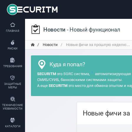
Новости
- Новый функционал
ГЛАВНАЯ
Новости
Новые фичи за прошлую неделю....
РИСКИ
Куда я попал?
ТРЕБОВАНИЯ
?
SECURITM
это SGRC система,
автоматизирующая 
СМИБ/СУИБ, банковскими системами защиты.
ЗАЩИТНЫЕ
А еще
SECURITM
это место для обмена опытом и на
МЕРЫ
ТЕХНИЧЕСКИЕ
УЯЗВИМОСТИ
Новые фичи за 
КАТАЛОГИ