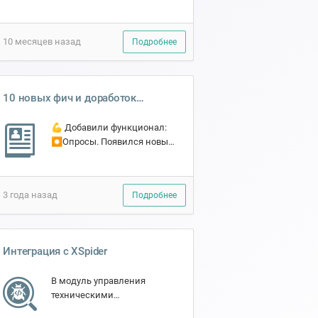
действия реального
атакующего. Их главный
недостаток — ограниченность
10 месяцев назад
Подробнее
во времени и
предсказуемос...
10 новых фич и доработок
SECURITM
💪 Добавили функционал:
⏺Опросы. Появился новый
тип опроса - Обратная связь.
Теперь можно легко и
быстро собрать
3 года назад
Подробнее
информацию с коллег и
контрагентов по...
Интеграция с XSpider
В модуль управления
техническими
уязвимостями 🪲 добавили