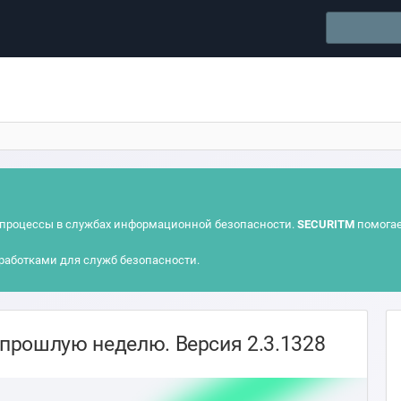
процессы в службах информационной безопасности.
SECURITM
помогае
работками для служб безопасности.
прошлую неделю. Версия 2.3.1328