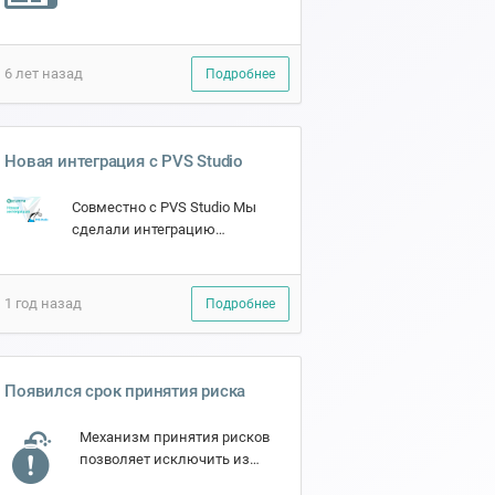
функционала происходят
еженедельно. Чтобы
держать пользователей в
6 лет назад
Подробнее
курсе обновлений решено
создать ленту ново...
Новая интеграция с PVS Studio
Совместно с PVS Studio Мы
сделали интеграцию
позволяющую управлять в
едином окне SECURITM
результатами сканирования
1 год назад
Подробнее
PVS Studio, путём импорта
отчета о...
Появился срок принятия риска
Механизм принятия рисков
позволяет исключить из
реестра рисков те, на