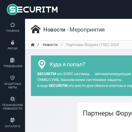
Новости
- Мероприятия
ГЛАВНАЯ
Новости
Партнеры Форума ITSEC 2024
РИСКИ
Куда я попал?
ТРЕБОВАНИЯ
?
SECURITM
это SGRC система,
автоматизирующая 
СМИБ/СУИБ, банковскими системами защиты.
ЗАЩИТНЫЕ
А еще
SECURITM
это место для обмена опытом и на
МЕРЫ
ТЕХНИЧЕСКИЕ
УЯЗВИМОСТИ
Партнеры Фору
КАТАЛОГИ