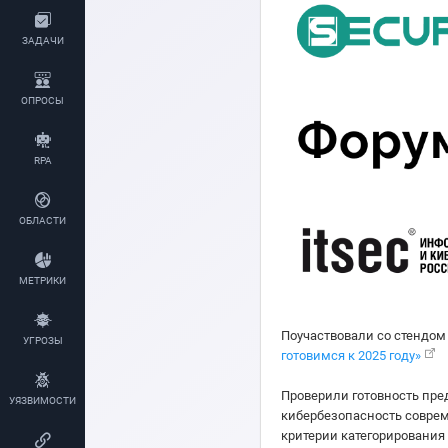
ЗАДАЧИ
ОПРОСЫ
RPA
ОБЛАСТИ
МЕТРИКИ
Поучаствовали со стендом
УГРОЗЫ
готовимся к 2025 году»
Проверили готовность пред
УЯЗВИМОСТИ
кибербезопасность совре
критерии категорировани