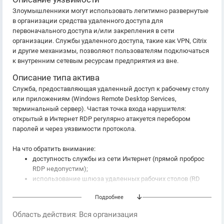
Злоумышленники могут использовать легитимно развернутые
в организации средства удаленного доступа для
первоначального доступа и/или закрепления в сети
организации. Службы удаленного доступа, такие как VPN, Citrix
и другие механизмы, позволяют пользователям подключаться
к внутренним сетевым ресурсам предприятия из вне.
Описание типа актива
Служба, предоставляющая удаленный доступ к рабочему столу
или приложениям (Windows Remote Desktop Services,
терминальный сервер). Частая точка входа нарушителя:
открытый в Интернет RDP регулярно атакуется перебором
паролей и через уязвимости протокола.
На что обратить внимание:
доступность службы из сети Интернет (прямой проброс
RDP недопустим);
использование шлюза удаленных рабочих столов (RD
Gateway) и VPN;
Подробнее
многофакторная аутентификация и защита от перебора;
уровень безопасности RDP (NLA), статус обновлений;
Область действия: Вся организация
журналирование сессий и действий пользователей.