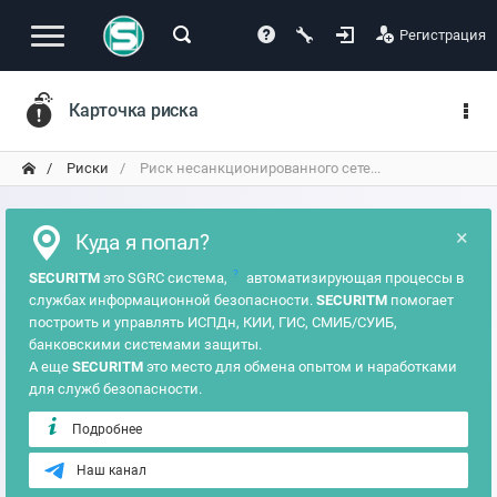
Регистрация
Карточка риска
Риски
Риск несанкционированного сете...
×
Куда я попал?
?
SECURITM
это SGRC система,
автоматизирующая процессы в
службах информационной безопасности.
SECURITM
помогает
построить и управлять ИСПДн, КИИ, ГИС, СМИБ/СУИБ,
банковскими системами защиты.
А еще
SECURITM
это место для обмена опытом и наработками
для служб безопасности.
Подробнее
Наш канал