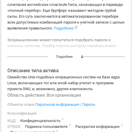
сочетания английских слов brute force, означающих в переводе
«полный перебор». Еще брутфорс называют методом грубой
силы. Его суть заключается в автоматизированном переборе
всех допустимых комбинаций пароля к учетной записи с целью
выявления правильного.
Подробнее
Злоумышленник может попытаться подобрать пароли к
учетным записям. Подбор пароля методом перебора может
принимать или не принимать во внимание парольную
Подробнее
политику (сложность пароля или блокировку учетной записи).
Перебор паролей может привести к многочисленным сбоям
аутентификации и блокировкам учетных записей, в
Описание типа актива
зависимости от парольной политики.
Семейство Unix-подобных операционных систем на базе ядра
Обычно целевые службы для подбора пароля следующие:
Linux, включающих тот или иной набор утилит и программ
SSH (22/TCP)
проекта GNU, и, возможно, другие компоненты.
Telnet (23/TCP)
Область действия: Вся организация
FTP (21/TCP)
Объекты атаки
Парольная информация
|
Пароль
NetBIOS / SMB / Samba (139/TCP и 445/TCP)
LDAP (389/TCP)
Классификация
Kerberos (88/TCP)
?
КЦД:
Конфиденциальность
Службы RDP / Terminal (3389/TCP)
?
?
STRIDE:
Подмена пользователя
Раскрытие информации
Службы управления HTTP/HTTP (80/TCP и 443/TCP)
?