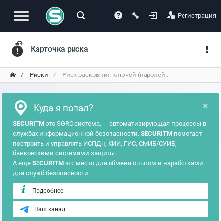
Регистрация
Карточка риска
Риски
Риск раскрытия ключей (паролей...
×
Куда я попал?
?
SECURITM
это SGRC система,
автоматизирующая процессы в
службах информационной безопасности.
SECURITM
помогает
построить и управлять ИСПДн, КИИ, ГИС, СМИБ/СУИБ,
банковскими системами защиты.
А еще
SECURITM
это место для обмена опытом и наработками
для служб безопасности.
Подробнее
Наш канал