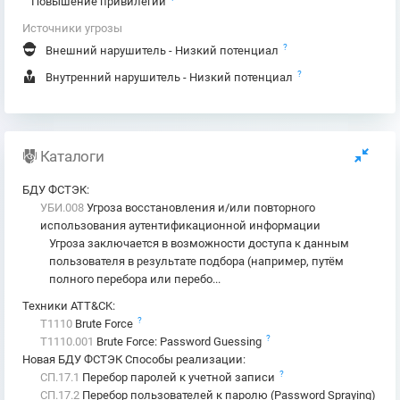
Повышение привилегий
MSSQL (1433/TCP)
Oracle (1521/TCP)
Источники угрозы
MySQL (3306/TCP)
?
Внешний нарушитель - Низкий потенциал
VNC (5900/TCP)
?
Внутренний нарушитель - Низкий потенциал
Попытки перебора пароля злоумышленником могут
регистрироваться в журналах атакованных служб.
Каталоги
БДУ ФСТЭК
:
УБИ.008
Угроза восстановления и/или повторного
использования аутентификационной информации
Угроза заключается в возможности доступа к данным
пользователя в результате подбора (например, путём
полного перебора или перебо...
Техники ATT&CK
:
?
T1110
Brute Force
?
T1110.001
Brute Force: Password Guessing
Новая БДУ ФСТЭК Способы реализации
:
?
СП.17.1
Перебор паролей к учетной записи
СП.17.2
Перебор пользователей к паролю (Password Spraying)