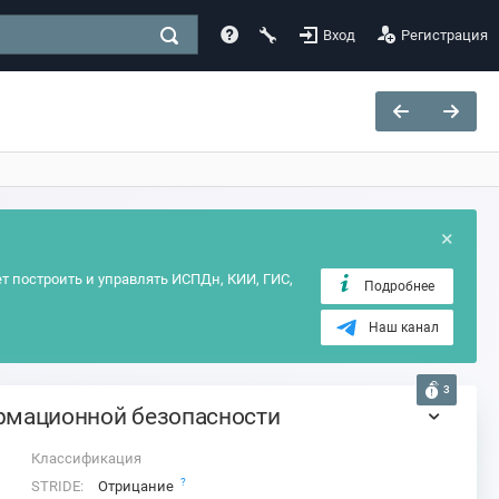
Вход
Регистрация
×
т построить и управлять ИСПДн, КИИ, ГИС,
Подробнее
Наш канал
3
ормационной безопасности
Классификация
?
STRIDE:
Отрицание