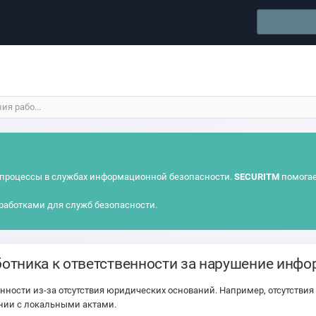
я рабо...
процессы в службах информационной безопасности.
SECURITM
помогае
работками для служб безопасности.
отника к ответственности за нарушение инф
нности из-за отсутствия юридических оснований. Например, отсутствия
ении с локальными актами.