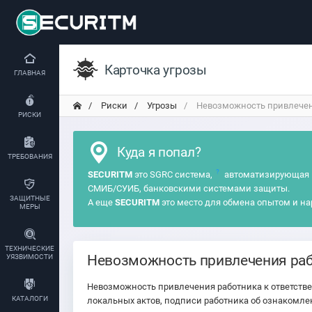
Карточка угрозы
ГЛАВНАЯ
Риски
Угрозы
Невозможность привлечени
РИСКИ
Куда я попал?
ТРЕБОВАНИЯ
?
SECURITM
это SGRC система,
автоматизирующая 
СМИБ/СУИБ, банковскими системами защиты.
ЗАЩИТНЫЕ
А еще
SECURITM
это место для обмена опытом и на
МЕРЫ
ТЕХНИЧЕСКИЕ
Невозможность привлечения раб
УЯЗВИМОСТИ
Невозможность привлечения работника к ответстве
КАТАЛОГИ
локальных актов, подписи работника об ознакомл