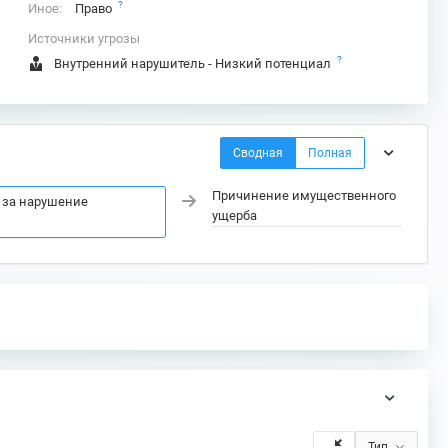
?
Иное:
Право
Источники угрозы
?
Внутренний нарушитель - Низкий потенциал
Сводная
Полная
Причинение имущественного
 за нарушение
ущерба
Тип