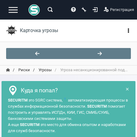
Регистрация
Карточка угрозы
Риски
Угрозы
Угроза несанкционированной под...
×
Куда я попал?
?
SECURITM
это SGRC система,
автоматизирующая процессы в
службах информационной безопасности.
SECURITM
помогает
построить и управлять ИСПДн, КИИ, ГИС, СМИБ/СУИБ,
банковскими системами защиты.
А еще
SECURITM
это место для обмена опытом и наработками
для служб безопасности.