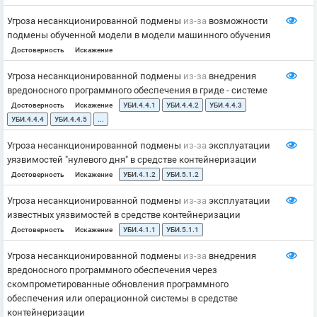
Угроза несанкционированной подмены
из-за
возможности
подмены обученной модели в модели машинного обучения
Достоверность
Искажение
Угроза несанкционированной подмены
из-за
внедрения
вредоносного программного обеспечения в гриде - системе
Достоверность
Искажение
УБИ.4.4.1
УБИ.4.4.2
УБИ.4.4.3
УБИ.4.4.4
УБИ.4.4.5
...
Угроза несанкционированной подмены
из-за
эксплуатации
уязвимостей "нулевого дня" в средстве контейнеризации
Достоверность
Искажение
УБИ.4.1.2
УБИ.5.1.2
Угроза несанкционированной подмены
из-за
эксплуатации
известных уязвимостей в средстве контейнеризации
Достоверность
Искажение
УБИ.4.1.1
УБИ.5.1.1
Угроза несанкционированной подмены
из-за
внедрения
вредоносного программного обеспечения через
скомпрометированные обновления программного
обеспечения или операционной системы в средстве
контейнеризации