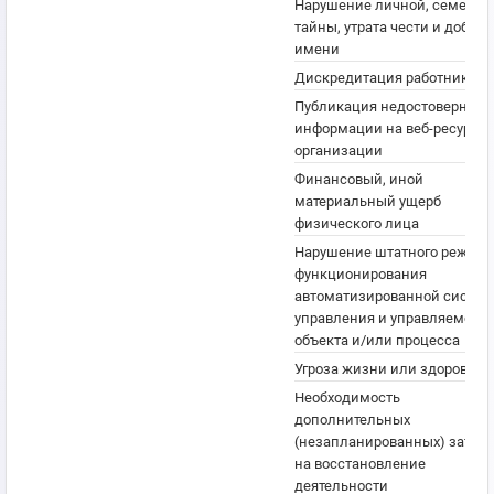
Нарушение личной, семейно
тайны, утрата чести и доброг
имени
Дискредитация работников
Публикация недостоверной
информации на веб-ресурсах
организации
Финансовый, иной
материальный ущерб
физического лица
Нарушение штатного режим
функционирования
автоматизированной систе
управления и управляемого
объекта и/или процесса
Угроза жизни или здоровью
Необходимость
дополнительных
(незапланированных) затрат
на восстановление
деятельности