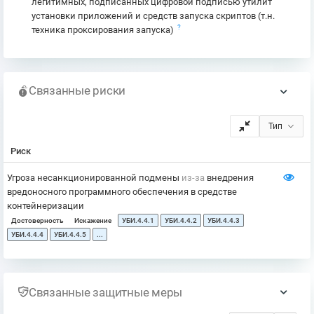
легитимных, подписанных цифровой подписью утилит
установки приложений и средств запуска скриптов (т.н.
?
техника проксирования запуска)
Связанные риски
Тип
Риск
Угроза несанкционированной подмены
из-за
внедрения
вредоносного программного обеспечения в средстве
контейнеризации
Достоверность
Искажение
УБИ.4.4.1
УБИ.4.4.2
УБИ.4.4.3
УБИ.4.4.4
УБИ.4.4.5
...
Связанные защитные меры