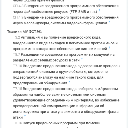
через формы приема файлов
СП.4.8
Внедрение вредоносного программного обеспечения
?
через файлообменные ресурсы (FTP, SMB и т.п.)
СП.4.9
Внедрение вредоносного программного обеспечения
?
через мессенджеры, системы видеоконференцсвязи
Техники МУ ФСТЭК
:
T3.2
Активация и выполнение вредоносного кода,
внедренного в виде закладок в легитимное программное и
?
программно-аппаратное обеспечение систем и сетей
T8.7
Размещение вредоносных программных модулей на
?
разделяемых сетевых ресурсах в сети
T7.10
Внедрение вредоносного кода в доверенные процессы
операционной системы и другие объекты, которые не
подвергаются анализу на наличие такого кода, для
?
предотвращения обнаружения
T7.15
Внедрение вредоносного кода выборочным/целевым
образом на наиболее важные системы или системы,
удовлетворяющие определенным критериям, во избежание
преждевременной компрометации информации об
используемых при атаке уязвимостях и обнаружения факта
?
атаки
T3.16
Запуск вредоносных программ при помощи