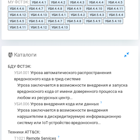
МУ ФСТЭК:
УБИ.4.4.1
УБИ.4.4.2
УБИ.4.4.3
УБИ.4.4.4
УБИ.4.4.5
УБИ.4.4.6
УБИ.4.4.7
УБИ.4.4.8
УБИ.4.4.9
УБИ.4.4.10
УБИ.4.4.11
УБИ.4.4.12
УБИ.4.4.13
УБИ.5.4.1
УБИ.5.4.2
УБИ.5.4.3
УБИ.5.4.4
УБИ.5.4.5
УБИ.5.4.6
УБИ.5.4.7
УБИ.5.4.8
УБИ.5.4.9
УБИ.5.4.10
УБИ.5.4.11
УБИ.5.4.12
УБИ.5.4.13
Каталоги
БДУ ФСТЭК
:
УБИ.001
Угроза автоматического распространения
вредоносного кода в грид-системе
Угроза заключается в возможности внедрения и запуска
вредоносного кода от имени доверенного процесса на
любом из ресурсных центр...
?
УБИ.006
Угроза внедрения кода или данных
Угроза заключается в возможности внедрения
нарушителем в дискредитируемую информационную
систему или IoT-устройство вредоносного...
Техники ATT&CK
:
?
T1021
Remote Services