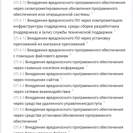
СП.4.10
Внедрение вредоносного программного обеспечения
через скомпрометированные обновления программного
?
обеспечения или операционной системы
СП.4.11
Внедрение вредоносного ПО через компрометацию
инфраструктуры подрядчика, среды сборки разработчика
?
(подрядчика) и (или) службы технической поддержки
СП.4.12
Внедрение вредоносного ПО через установку
?
приложений из магазина приложений
СП.4.13
Внедрение вредоносного программного обеспечения
?
с помощью файлового архива
СП.4.2
Внедрение вредоносного программного обеспечения
?
через съемные носители информации
СП.4.3
Внедрение вредоносного программного обеспечения
?
через посещение сайтов
СП.4.4
Внедрение вредоносного программного обеспечения
?
через сетевое взаимодействие
СП.4.5
Внедрение вредоносного программного обеспечения
?
через средства удаленного управления/доступа
СП.4.6
Внедрение вредоносного программного обеспечения
через средства установки/обновления программного
?
обеспечения
СП.4.7
Внедрение вредоносного программного обеспечения
?