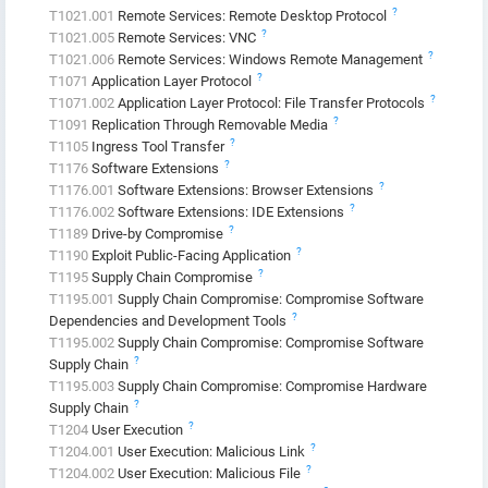
?
T1021.001
Remote Services: Remote Desktop Protocol
?
T1021.005
Remote Services: VNC
?
T1021.006
Remote Services: Windows Remote Management
?
T1071
Application Layer Protocol
?
T1071.002
Application Layer Protocol: File Transfer Protocols
?
T1091
Replication Through Removable Media
?
T1105
Ingress Tool Transfer
?
T1176
Software Extensions
?
T1176.001
Software Extensions: Browser Extensions
?
T1176.002
Software Extensions: IDE Extensions
?
T1189
Drive-by Compromise
?
T1190
Exploit Public-Facing Application
?
T1195
Supply Chain Compromise
T1195.001
Supply Chain Compromise: Compromise Software
?
Dependencies and Development Tools
T1195.002
Supply Chain Compromise: Compromise Software
?
Supply Chain
T1195.003
Supply Chain Compromise: Compromise Hardware
?
Supply Chain
?
T1204
User Execution
?
T1204.001
User Execution: Malicious Link
?
T1204.002
User Execution: Malicious File