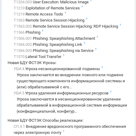
?
T1204.003
User Execution: Malicious Image
?
T1210
Exploitation of Remote Services
?
T1219
Remote Access Tools
?
T1563
Remote Service Session Hijacking
?
T1563.002
Remote Service Session Hijacking: RDP Hijacking
?
T1566
Phishing
?
T1566.001
Phishing: Spearphishing Attachment
?
T1566.002
Phishing: Spearphishing Link
?
T1566.003
Phishing: Spearphishing via Service
?
T1570
Lateral Tool Transfer
Новая БДУ ФСТЭК Угрозы
:
?
УБИ.4
Угроза несанкционированной подмены
Угроза заключается во внедрении ложного или подмене
существующего компонента информационной системы и
(или) обрабатываемой с его...
?
УБИ.5
Угроза удаления информационных ресурсов
Угроза заключается в несанкционированном удалении
обрабатываемой в информационной системе информации
(конфиденциальной, конфигур...
Новая БДУ ФСТЭК Способы реализации
:
СП.4.1
Внедрение вредоносного программного обеспечения
?
через электронную почту