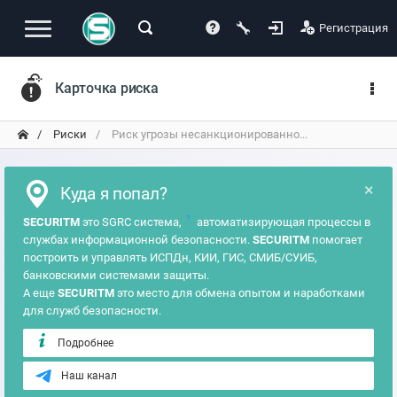
Регистрация
Карточка риска
Риски
Риск угрозы несанкционированно...
×
Куда я попал?
?
SECURITM
это SGRC система,
автоматизирующая процессы в
службах информационной безопасности.
SECURITM
помогает
построить и управлять ИСПДн, КИИ, ГИС, СМИБ/СУИБ,
банковскими системами защиты.
А еще
SECURITM
это место для обмена опытом и наработками
для служб безопасности.
Подробнее
Наш канал