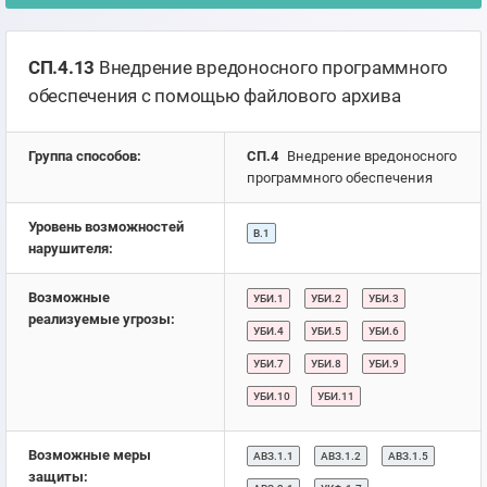
СП.4.13
Внедрение вредоносного программного
обеспечения с помощью файлового архива
Группа способов:
СП.4
Внедрение вредоносного
программного обеспечения
Уровень возможностей
В.1
нарушителя:
Возможные
УБИ.1
УБИ.2
УБИ.3
реализуемые угрозы:
УБИ.4
УБИ.5
УБИ.6
УБИ.7
УБИ.8
УБИ.9
УБИ.10
УБИ.11
Возможные меры
АВЗ.1.1
АВЗ.1.2
АВЗ.1.5
защиты: