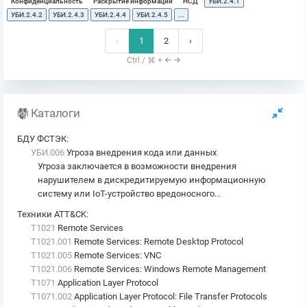
Конфиденциальность
Раскрытие информации
НСД
УБИ.2.4.1
УБИ.2.4.2
УБИ.2.4.3
УБИ.2.4.4
УБИ.2.4.5
...
‹
1
2
›
Ctrl / ⌘ +
Каталоги
БДУ ФСТЭК
:
УБИ.006
Угроза внедрения кода или данных
Угроза заключается в возможности внедрения
нарушителем в дискредитируемую информационную
систему или IoT-устройство вредоносного...
Техники ATT&CK
:
T1021
Remote Services
T1021.001
Remote Services: Remote Desktop Protocol
T1021.005
Remote Services: VNC
T1021.006
Remote Services: Windows Remote Management
T1071
Application Layer Protocol
T1071.002
Application Layer Protocol: File Transfer Protocols