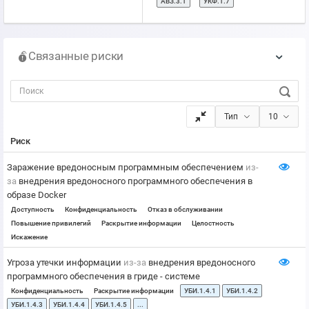
АВЗ.3.1
УКФ.1.7
Связанные риски
Тип
10
Риск
Заражение вредоносным программным обеспечением
из-
за
внедрения вредоносного программного обеспечения в
образе Docker
Доступность
Конфиденциальность
Отказ в обслуживании
Повышение привилегий
Раскрытие информации
Целостность
Искажение
Угроза утечки информации
из-за
внедрения вредоносного
программного обеспечения в гриде - системе
Конфиденциальность
Раскрытие информации
УБИ.1.4.1
УБИ.1.4.2
УБИ.1.4.3
УБИ.1.4.4
УБИ.1.4.5
...