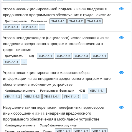
Угроза несанкционированной подмены
из-за
внедрения
вредоносного программного обеспечения в гриде - системе
Достоверность
Искажение
УБИ.4.4.1
УБИ.4.4.2
УБИ.4.4.3
УБИ.4.4.4
УБИ.4.4.5
...
Угроза ненадлежащего (нецелевого) использования
из-за
внедрения вредоносного программного обеспечения в
гриде - системе
Доступность
НСД
УБИ.7.4.1
УБИ.7.4.2
УБИ.7.4.3
УБИ.7.4.4
УБИ.7.4.5
...
Угроза несанкционированного массового сбора
информации
из-за
внедрения вредоносного программного
обеспечения в мобильном устройстве
Конфиденциальность
Раскрытие информации
НСД
УБИ.11.4.1
УБИ.11.4.2
УБИ.11.4.3
УБИ.11.4.4
УБИ.11.4.5
...
Нарушение тайны переписки, телефонных переговоров,
иных сообщений
из-за
внедрения вредоносного
программного обеспечения в мобильном устройстве
Конфиденциальность
Ущерб физическому лицу
Раскрытие информации
Право
УБИ.1.4.1
УБИ.1.4.2
УБИ.1.4.3