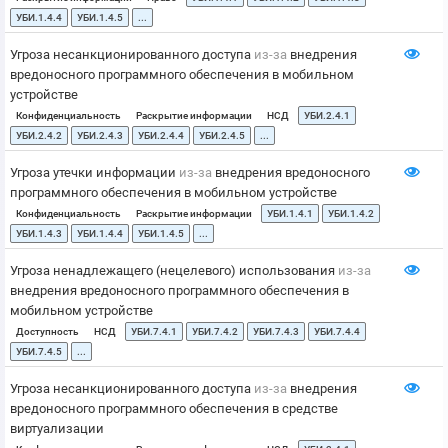
УБИ.1.4.4
УБИ.1.4.5
...
Угроза несанкционированного доступа
из-за
внедрения
вредоносного программного обеспечения в мобильном
устройстве
Конфиденциальность
Раскрытие информации
НСД
УБИ.2.4.1
УБИ.2.4.2
УБИ.2.4.3
УБИ.2.4.4
УБИ.2.4.5
...
Угроза утечки информации
из-за
внедрения вредоносного
программного обеспечения в мобильном устройстве
Конфиденциальность
Раскрытие информации
УБИ.1.4.1
УБИ.1.4.2
УБИ.1.4.3
УБИ.1.4.4
УБИ.1.4.5
...
Угроза ненадлежащего (нецелевого) использования
из-за
внедрения вредоносного программного обеспечения в
мобильном устройстве
Доступность
НСД
УБИ.7.4.1
УБИ.7.4.2
УБИ.7.4.3
УБИ.7.4.4
УБИ.7.4.5
...
Угроза несанкционированного доступа
из-за
внедрения
вредоносного программного обеспечения в средстве
виртуализации