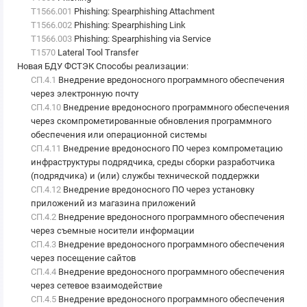
T1566.001
Phishing: Spearphishing Attachment
T1566.002
Phishing: Spearphishing Link
T1566.003
Phishing: Spearphishing via Service
T1570
Lateral Tool Transfer
Новая БДУ ФСТЭК Способы реализации
:
СП.4.1
Внедрение вредоносного программного обеспечения
через электронную почту
СП.4.10
Внедрение вредоносного программного обеспечения
через скомпрометированные обновления программного
обеспечения или операционной системы
СП.4.11
Внедрение вредоносного ПО через компрометацию
инфраструктуры подрядчика, среды сборки разработчика
(подрядчика) и (или) службы технической поддержки
СП.4.12
Внедрение вредоносного ПО через установку
приложений из магазина приложений
СП.4.2
Внедрение вредоносного программного обеспечения
через съемные носители информации
СП.4.3
Внедрение вредоносного программного обеспечения
через посещение сайтов
СП.4.4
Внедрение вредоносного программного обеспечения
через сетевое взаимодействие
СП.4.5
Внедрение вредоносного программного обеспечения