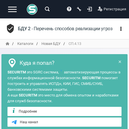
Регистрация
БДУ 2
- Перечень способов реализации угроз
Каталоги
Новая БДУ
СП.4.13
×
Куда я попал?
?
SECURITM
это SGRC система,
автоматизирующая процессы в
службах информационной безопасности.
SECURITM
помогает
построить и управлять ИСПДн, КИИ, ГИС, СМИБ/СУИБ,
банковскими системами защиты.
А еще
SECURITM
это место для обмена опытом и наработками
для служб безопасности.
Подробнее
Наш канал