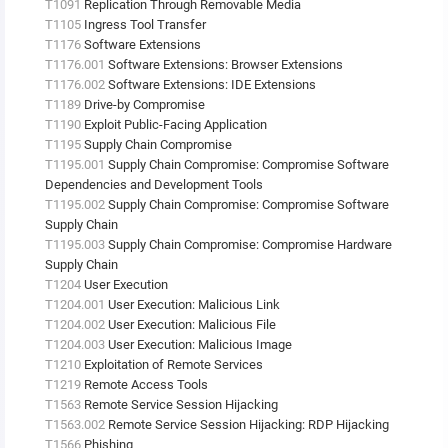
T1091
Replication Through Removable Media
T1105
Ingress Tool Transfer
T1176
Software Extensions
T1176.001
Software Extensions: Browser Extensions
T1176.002
Software Extensions: IDE Extensions
T1189
Drive-by Compromise
T1190
Exploit Public-Facing Application
T1195
Supply Chain Compromise
T1195.001
Supply Chain Compromise: Compromise Software
Dependencies and Development Tools
T1195.002
Supply Chain Compromise: Compromise Software
Supply Chain
T1195.003
Supply Chain Compromise: Compromise Hardware
Supply Chain
T1204
User Execution
T1204.001
User Execution: Malicious Link
T1204.002
User Execution: Malicious File
T1204.003
User Execution: Malicious Image
T1210
Exploitation of Remote Services
T1219
Remote Access Tools
T1563
Remote Service Session Hijacking
T1563.002
Remote Service Session Hijacking: RDP Hijacking
T1566
Phishing