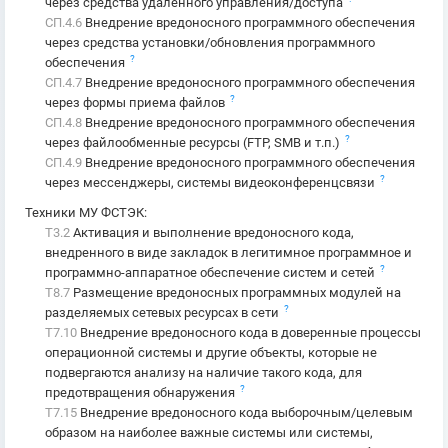
через средства удаленного управления/доступа
СП.4.6
Внедрение вредоносного программного обеспечения
через средства установки/обновления программного
?
обеспечения
СП.4.7
Внедрение вредоносного программного обеспечения
?
через формы приема файлов
СП.4.8
Внедрение вредоносного программного обеспечения
?
через файлообменные ресурсы (FTP, SMB и т.п.)
СП.4.9
Внедрение вредоносного программного обеспечения
?
через мессенджеры, системы видеоконференцсвязи
Техники МУ ФСТЭК
:
T3.2
Активация и выполнение вредоносного кода,
внедренного в виде закладок в легитимное программное и
?
программно-аппаратное обеспечение систем и сетей
T8.7
Размещение вредоносных программных модулей на
?
разделяемых сетевых ресурсах в сети
T7.10
Внедрение вредоносного кода в доверенные процессы
операционной системы и другие объекты, которые не
подвергаются анализу на наличие такого кода, для
?
предотвращения обнаружения
T7.15
Внедрение вредоносного кода выборочным/целевым
образом на наиболее важные системы или системы,