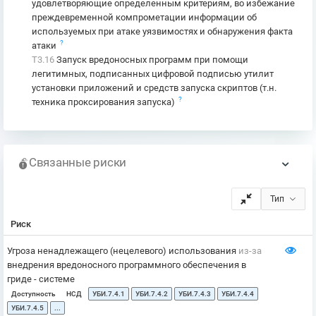
удовлетворяющие определенным критериям, во избежание
преждевременной компрометации информации об
используемых при атаке уязвимостях и обнаружения факта
?
атаки
T3.16
Запуск вредоносных программ при помощи
легитимных, подписанных цифровой подписью утилит
установки приложений и средств запуска скриптов (т.н.
?
техника проксирования запуска)
Связанные риски
Тип
Риск
Угроза ненадлежащего (нецелевого) использования
из-за
внедрения вредоносного программного обеспечения в
гриде - системе
Доступность
НСД
УБИ.7.4.1
УБИ.7.4.2
УБИ.7.4.3
УБИ.7.4.4
УБИ.7.4.5
...