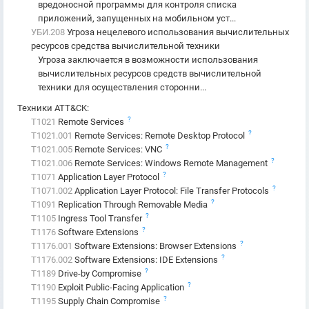
вредоносной программы для контроля списка
приложений, запущенных на мобильном уст...
УБИ.208
Угроза нецелевого использования вычислительных
ресурсов средства вычислительной техники
Угроза заключается в возможности использования
вычислительных ресурсов средств вычислительной
техники для осуществления сторонни...
Техники ATT&CK
:
?
T1021
Remote Services
?
T1021.001
Remote Services: Remote Desktop Protocol
?
T1021.005
Remote Services: VNC
?
T1021.006
Remote Services: Windows Remote Management
?
T1071
Application Layer Protocol
?
T1071.002
Application Layer Protocol: File Transfer Protocols
?
T1091
Replication Through Removable Media
?
T1105
Ingress Tool Transfer
?
T1176
Software Extensions
?
T1176.001
Software Extensions: Browser Extensions
?
T1176.002
Software Extensions: IDE Extensions
?
T1189
Drive-by Compromise
?
T1190
Exploit Public-Facing Application
?
T1195
Supply Chain Compromise