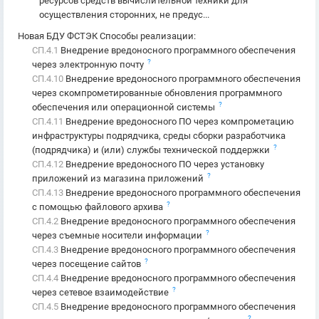
ресурсов средств вычислительной техники для
осуществления сторонних, не предус...
Новая БДУ ФСТЭК Способы реализации
:
СП.4.1
Внедрение вредоносного программного обеспечения
?
через электронную почту
СП.4.10
Внедрение вредоносного программного обеспечения
через скомпрометированные обновления программного
?
обеспечения или операционной системы
СП.4.11
Внедрение вредоносного ПО через компрометацию
инфраструктуры подрядчика, среды сборки разработчика
?
(подрядчика) и (или) службы технической поддержки
СП.4.12
Внедрение вредоносного ПО через установку
?
приложений из магазина приложений
СП.4.13
Внедрение вредоносного программного обеспечения
?
с помощью файлового архива
СП.4.2
Внедрение вредоносного программного обеспечения
?
через съемные носители информации
СП.4.3
Внедрение вредоносного программного обеспечения
?
через посещение сайтов
СП.4.4
Внедрение вредоносного программного обеспечения
?
через сетевое взаимодействие
СП.4.5
Внедрение вредоносного программного обеспечения
?