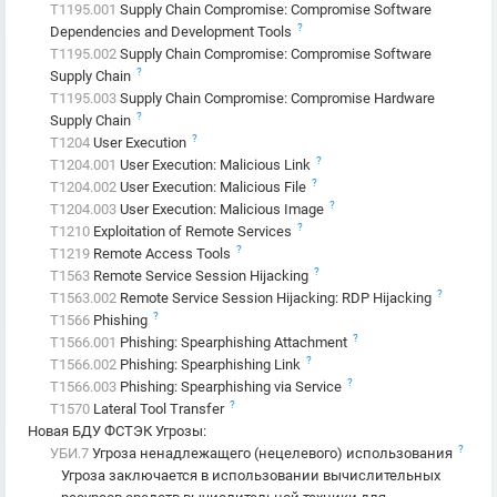
T1195.001
Supply Chain Compromise: Compromise Software
?
Dependencies and Development Tools
T1195.002
Supply Chain Compromise: Compromise Software
?
Supply Chain
T1195.003
Supply Chain Compromise: Compromise Hardware
?
Supply Chain
?
T1204
User Execution
?
T1204.001
User Execution: Malicious Link
?
T1204.002
User Execution: Malicious File
?
T1204.003
User Execution: Malicious Image
?
T1210
Exploitation of Remote Services
?
T1219
Remote Access Tools
?
T1563
Remote Service Session Hijacking
?
T1563.002
Remote Service Session Hijacking: RDP Hijacking
?
T1566
Phishing
?
T1566.001
Phishing: Spearphishing Attachment
?
T1566.002
Phishing: Spearphishing Link
?
T1566.003
Phishing: Spearphishing via Service
?
T1570
Lateral Tool Transfer
Новая БДУ ФСТЭК Угрозы
:
?
УБИ.7
Угроза ненадлежащего (нецелевого) использования
Угроза заключается в использовании вычислительных