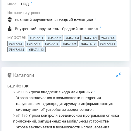
?
Иное:
НСД
Источники угрозы
?
Внешний нарушитель - Средний потенциал
?
Внутренний нарушитель - Средний потенциал
МУ ФСТЭК:
УБИ.7.4.1
УБИ.7.4.2
УБИ.7.4.3
УБИ.7.4.4
УБИ.7.4.5
УБИ.7.4.6
УБИ.7.4.7
УБИ.7.4.8
УБИ.7.4.9
УБИ.7.4.10
УБИ.7.4.11
УБИ.7.4.12
УБИ.7.4.13
Каталоги
БДУ ФСТЭК
:
?
УБИ.006
Угроза внедрения кода или данных
Угроза заключается в возможности внедрения
нарушителем в дискредитируемую информационную
систему или IoT-устройство вредоносного...
УБИ.196
Угроза контроля вредоносной программой списка
приложений, запущенных на мобильном устройстве
Угроза заключается в возможности использования