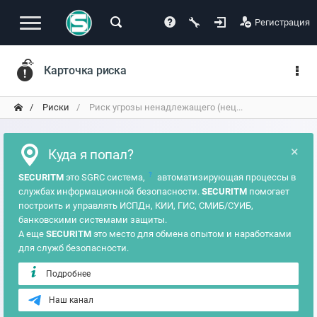
Регистрация
Карточка риска
Риски
Риск угрозы ненадлежащего (нец...
×
Куда я попал?
?
SECURITM
это SGRC система,
автоматизирующая процессы в
службах информационной безопасности.
SECURITM
помогает
построить и управлять ИСПДн, КИИ, ГИС, СМИБ/СУИБ,
банковскими системами защиты.
А еще
SECURITM
это место для обмена опытом и наработками
для служб безопасности.
Подробнее
Наш канал