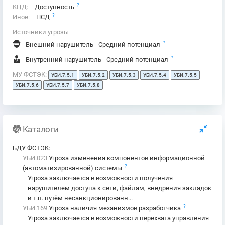
?
КЦД:
Доступность
?
Иное:
НСД
Источники угрозы
?
Внешний нарушитель - Средний потенциал
?
Внутренний нарушитель - Средний потенциал
МУ ФСТЭК:
УБИ.7.5.1
УБИ.7.5.2
УБИ.7.5.3
УБИ.7.5.4
УБИ.7.5.5
УБИ.7.5.6
УБИ.7.5.7
УБИ.7.5.8
Каталоги
БДУ ФСТЭК
:
УБИ.023
Угроза изменения компонентов информационной
?
(автоматизированной) системы
Угроза заключается в возможности получения
нарушителем доступа к сети, файлам, внедрения закладок
и т.п. путём несанкционированн...
?
УБИ.169
Угроза наличия механизмов разработчика
Угроза заключается в возможности перехвата управления