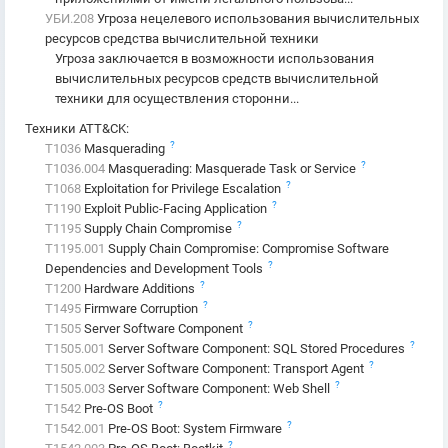
УБИ.208
Угроза нецелевого использования вычислительных
ресурсов средства вычислительной техники
Угроза заключается в возможности использования
вычислительных ресурсов средств вычислительной
техники для осуществления сторонни...
Техники ATT&CK
:
?
T1036
Masquerading
?
T1036.004
Masquerading: Masquerade Task or Service
?
T1068
Exploitation for Privilege Escalation
?
T1190
Exploit Public-Facing Application
?
T1195
Supply Chain Compromise
T1195.001
Supply Chain Compromise: Compromise Software
?
Dependencies and Development Tools
?
T1200
Hardware Additions
?
T1495
Firmware Corruption
?
T1505
Server Software Component
?
T1505.001
Server Software Component: SQL Stored Procedures
?
T1505.002
Server Software Component: Transport Agent
?
T1505.003
Server Software Component: Web Shell
?
T1542
Pre-OS Boot
?
T1542.001
Pre-OS Boot: System Firmware
?