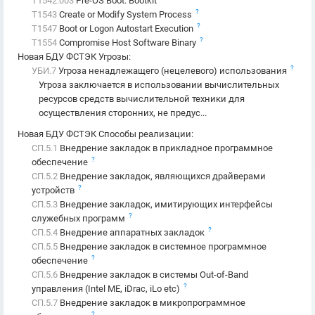
T1542.003
Pre-OS Boot: Bootkit
?
T1543
Create or Modify System Process
?
T1547
Boot or Logon Autostart Execution
?
T1554
Compromise Host Software Binary
Новая БДУ ФСТЭК Угрозы
:
?
УБИ.7
Угроза ненадлежащего (нецелевого) использования
Угроза заключается в использовании вычислительных
ресурсов средств вычислительной техники для
осуществления сторонних, не предус...
Новая БДУ ФСТЭК Способы реализации
:
СП.5.1
Внедрение закладок в прикладное программное
?
обеспечение
СП.5.2
Внедрение закладок, являющихся драйверами
?
устройств
СП.5.3
Внедрение закладок, имитирующих интерфейсы
?
служебных программ
?
СП.5.4
Внедрение аппаратных закладок
СП.5.5
Внедрение закладок в системное программное
?
обеспечение
СП.5.6
Внедрение закладок в системы Out-of-Band
?
управления (Intel ME, iDrac, iLo etc)
СП.5.7
Внедрение закладок в микропрограммное
?