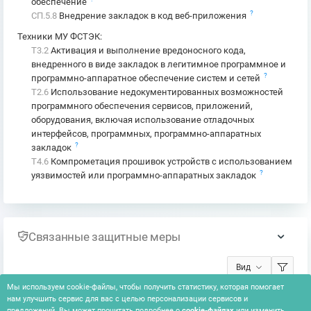
обеспечение
?
СП.5.8
Внедрение закладок в код веб-приложения
Техники МУ ФСТЭК
:
T3.2
Активация и выполнение вредоносного кода,
внедренного в виде закладок в легитимное программное и
?
программно-аппаратное обеспечение систем и сетей
T2.6
Использование недокументированных возможностей
программного обеспечения сервисов, приложений,
оборудования, включая использование отладочных
интерфейсов, программных, программно-аппаратных
?
закладок
T4.6
Компрометация прошивок устройств с использованием
?
уязвимостей или программно-аппаратных закладок
Связанные защитные меры
Вид
Мы используем cookie-файлы, чтобы получить статистику, которая помогает
нам улучшить сервис для вас с целью персонализации сервисов и
Ничего не найдено
предложений. Вы может прочитать подробнее о
cookie-файлах
или изменить