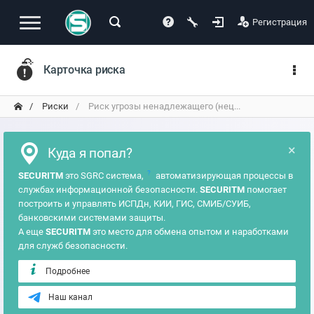
Регистрация
Карточка риска
Риски
Риск угрозы ненадлежащего (нец...
×
Куда я попал?
?
SECURITM
это SGRC система,
автоматизирующая процессы в
службах информационной безопасности.
SECURITM
помогает
построить и управлять ИСПДн, КИИ, ГИС, СМИБ/СУИБ,
банковскими системами защиты.
А еще
SECURITM
это место для обмена опытом и наработками
для служб безопасности.
Подробнее
Наш канал