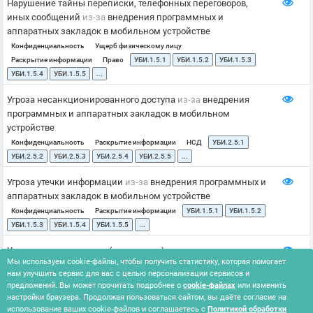
Нарушение тайны переписки, телефонных переговоров,
иных сообщений
из-за
внедрения программных и
аппаратных закладок в мобильном устройстве
Конфиденциальность
Ущерб физическому лицу
Раскрытие информации
Право
УБИ.1.5.1
УБИ.1.5.2
УБИ.1.5.3
УБИ.1.5.4
УБИ.1.5.5
...
Угроза несанкционированного доступа
из-за
внедрения
программных и аппаратных закладок в мобильном
устройстве
Конфиденциальность
Раскрытие информации
НСД
УБИ.2.5.1
УБИ.2.5.2
УБИ.2.5.3
УБИ.2.5.4
УБИ.2.5.5
...
Угроза утечки информации
из-за
внедрения программных и
аппаратных закладок в мобильном устройстве
Конфиденциальность
Раскрытие информации
УБИ.1.5.1
УБИ.1.5.2
УБИ.1.5.3
УБИ.1.5.4
УБИ.1.5.5
...
Угроза ненадлежащего (нецелевого) использования
из-за
Мы используем cookie-файлы, чтобы получить статистику, которая помогает
внедрения программных и аппаратных закладок в
нам улучшить сервис для вас с целью персонализации сервисов и
мобильном устройстве
предложений. Вы может прочитать подробнее о
cookie-файлах
или изменить
Доступность
НСД
УБИ.7.5.1
УБИ.7.5.2
УБИ.7.5.3
УБИ.7.5.4
настройки браузера. Продолжая пользоваться сайтом, вы даёте согласие на
УБИ.7.5.5
...
использование ваших cookie-файлов и соглашаетесь с
Политикой обработки