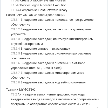
T1543
Create or Modify System Process
T1547
Boot or Logon Autostart Execution
T1554
Compromise Host Software Binary
Новая БДУ ФСТЭК Способы реализации
:
СП.5.1
Внедрение закладок в прикладное программное
обеспечение
СП.5.2
Внедрение закладок, являющихся драйверами
устройств
СП.5.3
Внедрение закладок, имитирующих интерфейсы
служебных программ
СП.5.4
Внедрение аппаратных закладок
СП.5.5
Внедрение закладок в системное программное
обеспечение
СП.5.6
Внедрение закладок в системы Out-of-Band
управления (Intel ME, iDrac, iLo etc)
СП.5.7
Внедрение закладок в микропрограммное
обеспечение
СП.5.8
Внедрение закладок в код веб-приложения
Техники МУ ФСТЭК
:
T3.2
Активация и выполнение вредоносного кода,
внедренного в виде закладок в легитимное программное и
программно-аппаратное обеспечение систем и сетей