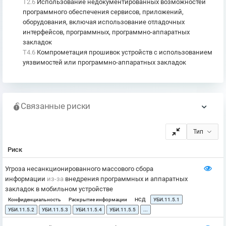
T2.6
Использование недокументированных возможностей
программного обеспечения сервисов, приложений,
оборудования, включая использование отладочных
интерфейсов, программных, программно-аппаратных
закладок
T4.6
Компрометация прошивок устройств с использованием
уязвимостей или программно-аппаратных закладок
Связанные риски
Тип
Риск
Угроза несанкционированного массового сбора
информации
из-за
внедрения программных и аппаратных
закладок в мобильном устройстве
Конфиденциальность
Раскрытие информации
НСД
УБИ.11.5.1
УБИ.11.5.2
УБИ.11.5.3
УБИ.11.5.4
УБИ.11.5.5
...