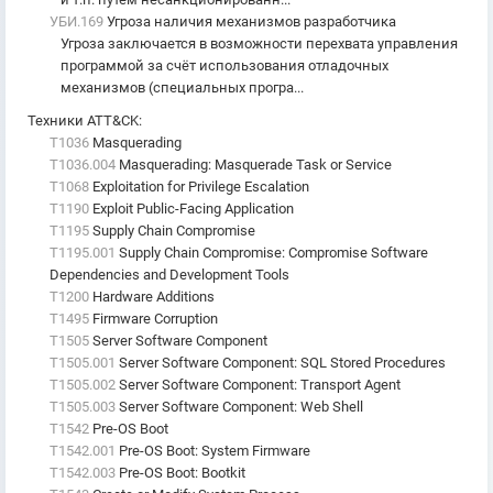
УБИ.169
Угроза наличия механизмов разработчика
Угроза заключается в возможности перехвата управления
программой за счёт использования отладочных
механизмов (специальных програ...
Техники ATT&CK
:
T1036
Masquerading
T1036.004
Masquerading: Masquerade Task or Service
T1068
Exploitation for Privilege Escalation
T1190
Exploit Public-Facing Application
T1195
Supply Chain Compromise
T1195.001
Supply Chain Compromise: Compromise Software
Dependencies and Development Tools
T1200
Hardware Additions
T1495
Firmware Corruption
T1505
Server Software Component
T1505.001
Server Software Component: SQL Stored Procedures
T1505.002
Server Software Component: Transport Agent
T1505.003
Server Software Component: Web Shell
T1542
Pre-OS Boot
T1542.001
Pre-OS Boot: System Firmware
T1542.003
Pre-OS Boot: Bootkit