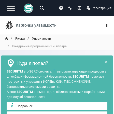
Регистрация
Карточка уязвимости
Риски
Уязвимости
Внедрение программных и аппара...
×
Куда я попал?
?
SECURITM
это SGRC система,
автоматизирующая процессы в
службах информационной безопасности.
SECURITM
помогает
построить и управлять ИСПДн, КИИ, ГИС, СМИБ/СУИБ,
банковскими системами защиты.
А еще
SECURITM
это место для обмена опытом и наработками
для служб безопасности.
Подробнее