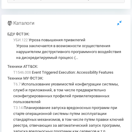
Каталоги
БДУ ФСТЭК
:
УБИ.122
Угроза повышения привилегий
Угроза заключается в возможности осуществления
нарушителем деструктивного программного воздействия
на дискредитируемый процесс (...
Техники ATT&CK
:
T1546.008
Event Triggered Execution: Accessibility Features
Техники МУ ФСТЭК
:
T6.7
Использование уязвимостей конфигурации системы,
служб и приложений, в том числе предварительно
сконфигурированных профилей привилегированных
пользователей
T3.14
Планирование запуска вредоносных программ при
старте операционной системы путем эксплуатации
стандартных механизмов, в том числе путем правки ключей
реестра, отвечающих за автоматический запуск программ,
запуска вредоносных программ как сервисов и т.п.