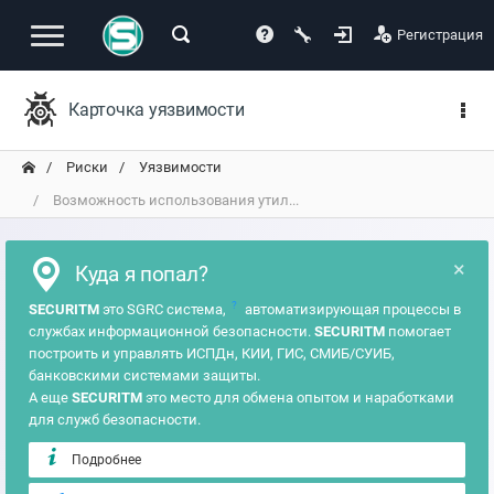
Регистрация
Карточка уязвимости
Риски
Уязвимости
Возможность использования утил...
×
Куда я попал?
?
SECURITM
это SGRC система,
автоматизирующая процессы в
службах информационной безопасности.
SECURITM
помогает
построить и управлять ИСПДн, КИИ, ГИС, СМИБ/СУИБ,
банковскими системами защиты.
А еще
SECURITM
это место для обмена опытом и наработками
для служб безопасности.
Подробнее