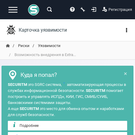
Регистрация
Карточка уязвимости
Риски
Уязвимости
Возможность внедрения в Extra...
×
Куда я попал?
?
SECURITM
это SGRC система,
автоматизирующая процессы в
службах информационной безопасности.
SECURITM
помогает
построить и управлять ИСПДн, КИИ, ГИС, СМИБ/СУИБ,
банковскими системами защиты.
А еще
SECURITM
это место для обмена опытом и наработками
для служб безопасности.
Подробнее