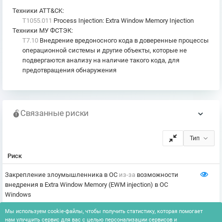
Техники ATT&CK
:
T1055.011
Process Injection: Extra Window Memory Injection
Техники МУ ФСТЭК
:
T7.10
Внедрение вредоносного кода в доверенные процессы
операционной системы и другие объекты, которые не
подвергаются анализу на наличие такого кода, для
предотвращения обнаружения
Связанные риски
Тип
Риск
Закрепление злоумышленника в ОС
из-за
возможности
внедрения в Extra Window Memory (EWM injection) в ОС
Windows
Повышение привилегий
НСД
Мы используем cookie-файлы, чтобы получить статистику, которая помогает
нам улучшить сервис для вас с целью персонализации сервисов и