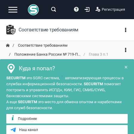
Регистрация
Соответствие требованиям
Соответствие требованиям
Положение Банка России № 719-П...
Глава 3 п.1
×
Куда я попал?
?
SECURITM
это SGRC система,
автоматизирующая процессы в
службах информационной безопасности.
SECURITM
помогает
построить и управлять ИСПДн, КИИ, ГИС, СМИБ/СУИБ,
банковскими системами защиты.
А еще
SECURITM
это место для обмена опытом и наработками
для служб безопасности.
Подробнее
Наш канал