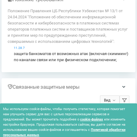
Положение Правления ЦБ Республики Узбекистан № 13/1 от
24.04.2024 "Положение об обеспечении информационной
безопасности и кибербезопасности в платежных системах
операторов платежных систем и поставщиков платежных услуг
и принятии мер по предупреждению преступлений,
совершаемых с использованием цифровых технологий":
11.28.7
защита банкоматов от возможных атак (включая скимминг)
по каналам связи или при физическом подключении;
Связанные защитные меры
Вид
Мы используем cookie-файлы, чтобы получить статистику, которая помогает
нам улучшить сервис для вас с целью персонализации сервисов и
Ничего не найдено
предложений. Вы может прочитать подробнее о
cookie-файлах
или изменить
настройки браузера. Продолжая пользоваться сайтом, вы даёте согласие на
использование ваших cookie-файлов и соглашаетесь с
Политикой обработки
персональных данных
.