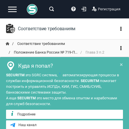
Регистрация
Соответствие требованиям
Соответствие требованиям
Положение Банка России № 719-П...
Глава 3 п.2
×
Куда я попал?
?
SECURITM
это SGRC система,
автоматизирующая процессы в
службах информационной безопасности.
SECURITM
помогает
построить и управлять ИСПДн, КИИ, ГИС, СМИБ/СУИБ,
банковскими системами защиты.
А еще
SECURITM
это место для обмена опытом и наработками
для служб безопасности.
Подробнее
Наш канал