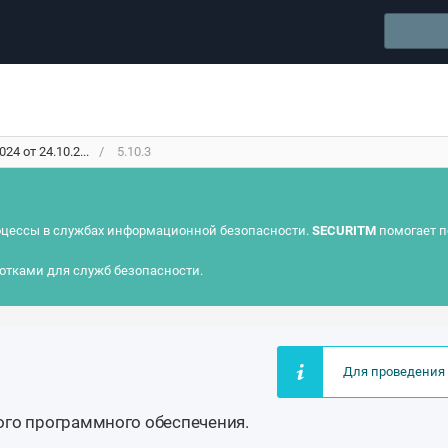
4 от 24.10.2...
5.10.3
цессы в службах информационной безопасности.
SECURITM
помогает п
отками для служб безопасности.
Для проведения 
ого программного обеспечения.