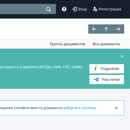
Вход
Регистрация
Группы документов
Все документы
×
остроить и управлять ИСПДн, КИИ, ГИС, СМИБ/
Подробнее
Наш канал
×
оценки соответствия по документу
войдите в систему
.