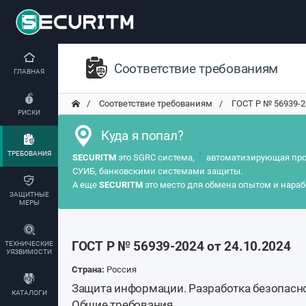
Соответствие требованиям
ГЛАВНАЯ
Соответствие требованиям
ГОСТ Р № 56939-202
РИСКИ
Куда я попал?
ТРЕБОВАНИЯ
?
SECURITM
это SGRC система,
автоматизирующая про
СУИБ, банковскими системами защиты.
А еще
SECURITM
это место для обмена опытом и нараб
ЗАЩИТНЫЕ
МЕРЫ
ГОСТ Р № 56939-2024 от 24.10.2024
ТЕХНИЧЕСКИЕ
УЯЗВИМОСТИ
Страна:
Россия
Защита информации. Разработка безопасн
КАТАЛОГИ
Общие требования