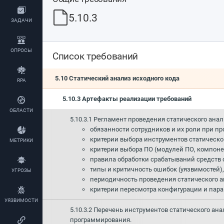
5.10.3
ЗАДАЧИ
ОПРОСЫ
Список требований
5.10 Статический анализ исходного кода
RPA
5.10.3 Артефакты реализации требований
ОБЛАСТИ
5.10.3.1 Регламент проведения статического ан
обязанности сотрудников и их роли при пр
критерии выбора инструментов статическо
МЕТРИКИ
критерии выбора ПО (модулей ПО, компон
правила обработки срабатываний средств 
типы и критичность ошибок (уязвимостей)
УГРОЗЫ
периодичность проведения статического а
критерии пересмотра конфигурации и пара
УЯЗВИМОСТИ
5.10.3.2 Перечень инструментов статического а
программирования.