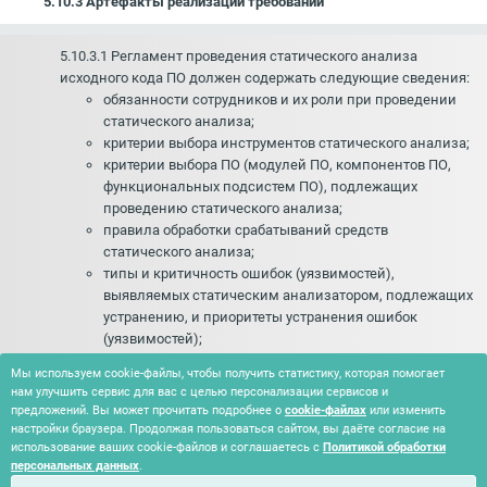
5.10.3 Артефакты реализации требований
5.10.3.1 Регламент проведения статического анализа
исходного кода ПО должен содержать следующие сведения:
обязанности сотрудников и их роли при проведении
статического анализа;
критерии выбора инструментов статического анализа;
критерии выбора ПО (модулей ПО, компонентов ПО,
функциональных подсистем ПО), подлежащих
проведению статического анализа;
правила обработки срабатываний средств
статического анализа;
типы и критичность ошибок (уязвимостей),
выявляемых статическим анализатором, подлежащих
устранению, и приоритеты устранения ошибок
(уязвимостей);
периодичность проведения статического анализа или
Мы используем cookie-файлы, чтобы получить статистику, которая помогает
события, при наступлении которых необходимо
нам улучшить сервис для вас с целью персонализации сервисов и
выполнять повторный статический анализ;
предложений. Вы может прочитать подробнее о
cookie-файлах
или изменить
критерии пересмотра конфигурации и параметров
настройки браузера. Продолжая пользоваться сайтом, вы даёте согласие на
настройки инструментов статического анализа.
использование ваших cookie-файлов и соглашаетесь с
Политикой обработки
персональных данных
.