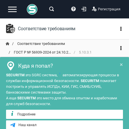
Регистрация
Соответствие требованиям
Соответствие требованиям
ГОСТ Р № 56939-2024 от 24.10.2...
5.10.3.1
×
Куда я попал?
?
SECURITM
это SGRC система,
автоматизирующая процессы в
службах информационной безопасности.
SECURITM
помогает
построить и управлять ИСПДн, КИИ, ГИС, СМИБ/СУИБ,
банковскими системами защиты.
А еще
SECURITM
это место для обмена опытом и наработками
для служб безопасности.
Подробнее
Наш канал