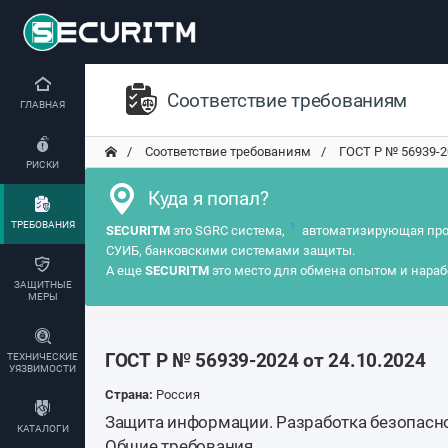
Соответствие требованиям
ГЛАВНАЯ
Соответствие требованиям
ГОСТ Р № 56939-202
РИСКИ
Куда я попал?
ТРЕБОВАНИЯ
?
SECURITM
это SGRC система,
автоматизирующая про
СУИБ, банковскими системами защиты.
А еще
SECURITM
это место для обмена опытом и нараб
ЗАЩИТНЫЕ
МЕРЫ
ГОСТ Р № 56939-2024 от 24.10.2024
ТЕХНИЧЕСКИЕ
УЯЗВИМОСТИ
Страна:
Россия
Защита информации. Разработка безопасн
КАТАЛОГИ
Общие требования