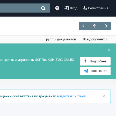
Вход
Регистрация
Группы документов
Все документы
×
остроить и управлять ИСПДн, КИИ, ГИС, СМИБ/
Подробнее
Наш канал
×
оценки соответствия по документу
войдите в систему
.