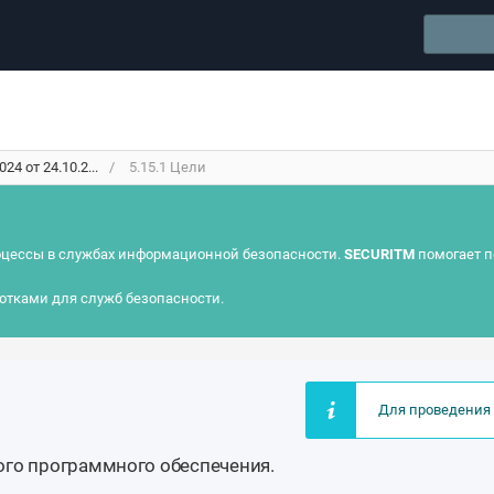
4 от 24.10.2...
5.15.1 Цели
цессы в службах информационной безопасности.
SECURITM
помогает п
отками для служб безопасности.
Для проведения 
ого программного обеспечения.