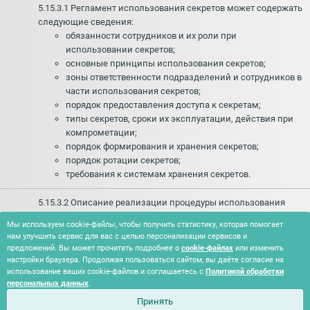
5.15.3.1 Регламент использования секретов может содержать
следующие сведения:
обязанности сотрудников и их роли при
использовании секретов;
основные принципы использования секретов;
зоны ответственности подразделений и сотрудников в
части использования секретов;
порядок предоставления доступа к секретам;
типы секретов, сроки их эксплуатации, действия при
компрометации;
порядок формирования и хранения секретов;
порядок ротации секретов;
требования к системам хранения секретов.
5.15.3.2 Описание реализации процедуры использования
секретов может включать следующие сведения:
Мы используем cookie-файлы, чтобы получить статистику, которая помогает
порядок подписи исполняемого кода ПО (например, с
нам улучшить сервис для вас с целью персонализации сервисов и
использованием цифровых сертификатов);
предложений. Вы может прочитать подробнее о
cookie-файлах
или изменить
порядок подписи исходного кода (например, с
настройки браузера. Продолжая пользоваться сайтом, вы даёте согласие на
использованием цифровых сертификатов).
использование ваших cookie-файлов и соглашаетесь с
Политикой обработки
персональных данных
.
Принять