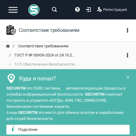
Регистрация
Соответствие требованиям
Соответствие требованиям
ГОСТ Р № 56939-2024 от 24.10.2...
5.15 Обеспечение безопасности...
×
Куда я попал?
?
SECURITM
это SGRC система,
автоматизирующая процессы в
службах информационной безопасности.
SECURITM
помогает
построить и управлять ИСПДн, КИИ, ГИС, СМИБ/СУИБ,
банковскими системами защиты.
А еще
SECURITM
это место для обмена опытом и наработками
для служб безопасности.
Подробнее