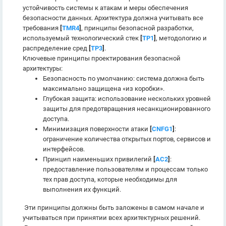
устойчивость системы к атакам и меры обеспечения
безопасности данных. Архитектура должна учитывать все
требования
[
TMR4
]
, принципы безопасной разработки,
используемый технологический стек
[
TP1
]
, методологию и
распределение сред
[
TP3
]
.
Ключевые принципы проектирования безопасной
архитектуры:
Безопасность по умолчанию: система должна быть
максимально защищена «из коробки».
Глубокая защита: использование нескольких уровней
защиты для предотвращения несанкционированного
доступа.
Минимизация поверхности атаки
[
CNFG1
]
:
ограничение количества открытых портов, сервисов и
интерфейсов.
Принцип наименьших привилегий
[
AC2
]
:
предоставление пользователям и процессам только
тех прав доступа, которые необходимы для
выполнения их функций.
Эти принципы должны быть заложены в самом начале и
учитываться при принятии всех архитектурных решений.