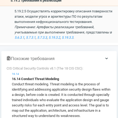
5.19.2 Требования к реализации
5.19.2.5 Осуществлять корректировку описания поверхности
атаки, модели угроз и архитектуры ПО по результатам
выполнения нефункционального тестирования.
Примечание: Артефакты реализации требований,
учитываемые при выполнении требования, представлены в
5.6.3.1
,
5.7.3.1
,
5.7.3.3
,
5.19.3.2
,
5.19.3.3
.
Похожие требования
CIS Critical Security Controls v8.1 (The 18 CIS CSC):
16.14
16.14 Conduct Threat Modeling
Conduct threat modeling. Threat modeling is the process of
identifying and addressing application security design flaws within
a design, before code is created. It is conducted through specially
trained individuals who evaluate the application design and gauge
security risks for each entry point and access level. The goal is to
map out the application, architecture, and infrastructure in a
structured way to understand its weaknesses.