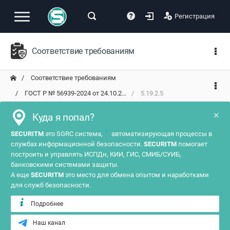
Регистрация
Соответствие требованиям
Соответствие требованиям
ГОСТ Р № 56939-2024 от 24.10.2...
5.19.2.5
×
Куда я попал?
?
SECURITM
это SGRC система,
автоматизирующая процессы в
службах информационной безопасности.
SECURITM
помогает
построить и управлять ИСПДн, КИИ, ГИС, СМИБ/СУИБ,
банковскими системами защиты.
А еще
SECURITM
это место для обмена опытом и наработками
для служб безопасности.
Подробнее
Наш канал