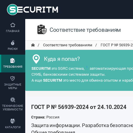
Соответствие требованиям
ГЛАВНАЯ
Соответствие требованиям
ГОСТ Р № 56939-202
РИСКИ
Куда я попал?
ТРЕБОВАНИЯ
?
SECURITM
это SGRC система,
автоматизирующая про
СУИБ, банковскими системами защиты.
А еще
SECURITM
это место для обмена опытом и нараб
ЗАЩИТНЫЕ
МЕРЫ
ГОСТ Р № 56939-2024 от 24.10.2024
ТЕХНИЧЕСКИЕ
УЯЗВИМОСТИ
Страна:
Россия
Защита информации. Разработка безопасн
КАТАЛОГИ
Общие требования