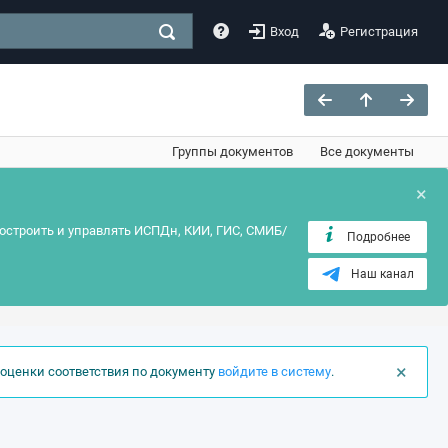
Вход
Регистрация
Группы документов
Все документы
×
остроить и управлять ИСПДн, КИИ, ГИС, СМИБ/
Подробнее
Наш канал
×
оценки соответствия по документу
войдите в систему
.