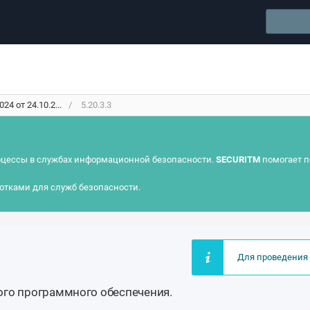
4 от 24.10.2...
5.20.3.3
цессы в службах информационной безопасности.
SECURITM
помогает п
отками для служб безопасности.
Для проведения 
ого программного обеспечения.