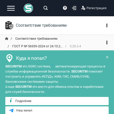
Регистрация
Соответствие требованиям
Соответствие требованиям
ГОСТ Р № 56939-2024 от 24.10.2...
5.20.3.4
×
Куда я попал?
?
SECURITM
это SGRC система,
автоматизирующая процессы в
службах информационной безопасности.
SECURITM
помогает
построить и управлять ИСПДн, КИИ, ГИС, СМИБ/СУИБ,
банковскими системами защиты.
А еще
SECURITM
это место для обмена опытом и наработками
для служб безопасности.
Подробнее
Наш канал