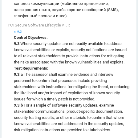
каналов коммуникации (мобильное приложение,
электронная почта, служба коротких сообщений (SMS),
телефонный звонок и иное).
PCI Secure Software Lifecycle v1.1:
п. 9.3
Control Objectives:
9.3
Where security updates are not readily available to address
known vulnerabilities or exploits, security notifications are issued
to all relevant stakeholders to provide instructions for mitigating
the risks associated with the known vulnerabilities and exploits.
Test Requirements:
9.3.a
The assessor shall examine evidence and interview
personnel to confirm that processes include providing
stakeholders with instructions for mitigating the threat, or reducing
the likelihood and/or impact of exploitation of known security
issues for which a timely patch is not provided.
9.3.b
For a sample of software security updates, examine
stakeholder communications, product-specific documentation,
security-testing results, or other materials to confirm that where
known vulnerabilities are not addressed in the security updates,
risk mitigation instructions are provided to stakeholders.