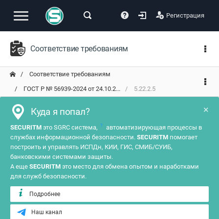
Регистрация
Соответствие требованиям
Соответствие требованиям
ГОСТ Р № 56939-2024 от 24.10.2...
5.22.2.5
×
Куда я попал?
?
SECURITM
это SGRC система,
автоматизирующая процессы в
службах информационной безопасности.
SECURITM
помогает
построить и управлять ИСПДн, КИИ, ГИС, СМИБ/СУИБ,
банковскими системами защиты.
А еще
SECURITM
это место для обмена опытом и наработками
для служб безопасности.
Подробнее
Наш канал