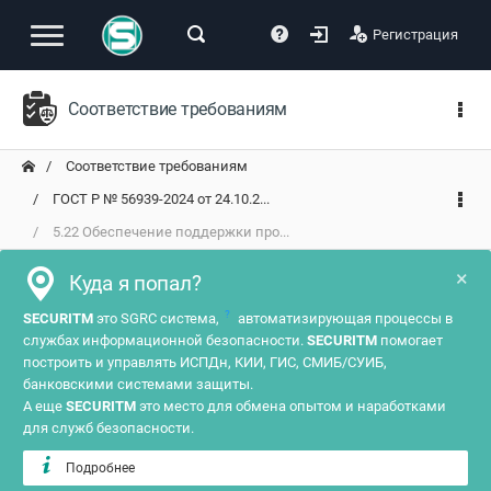
Регистрация
Соответствие требованиям
Соответствие требованиям
ГОСТ Р № 56939-2024 от 24.10.2...
5.22 Обеспечение поддержки про...
×
Куда я попал?
?
SECURITM
это SGRC система,
автоматизирующая процессы в
службах информационной безопасности.
SECURITM
помогает
построить и управлять ИСПДн, КИИ, ГИС, СМИБ/СУИБ,
банковскими системами защиты.
А еще
SECURITM
это место для обмена опытом и наработками
для служб безопасности.
Подробнее