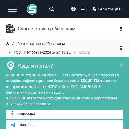
Регистрация
Соответствие требованиям
Соответствие требованиям
ГОСТ Р № 56939-2024 от 24.10.2...
5.5.3.2
×
Куда я попал?
?
SECURITM
это SGRC система,
автоматизирующая процессы в
службах информационной безопасности.
SECURITM
помогает
построить и управлять ИСПДн, КИИ, ГИС, СМИБ/СУИБ,
банковскими системами защиты.
А еще
SECURITM
это место для обмена опытом и наработками
для служб безопасности.
Подробнее
Наш канал